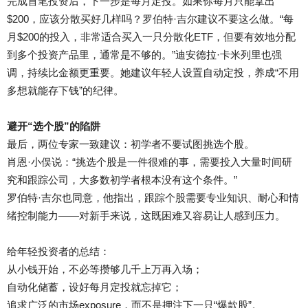
完成首笔投资后，下一步是每月定投。如果你每月只能拿出
$200，应该分散买好几样吗？罗伯特·吉尔建议不要这么做。“每
月$200的投入，非常适合买入一只分散化ETF，但要有效地分配
到多个投资产品里，通常是不够的。”迪安德拉·卡米列里也强
调，持续比金额更重要。她建议年轻人设置自动定投，养成“不用
多想就能存下钱”的纪律。
避开“选个股”的陷阱
最后，两位专家一致建议：初学者不要试图挑选个股。
肖恩·小俣说：“挑选个股是一件很难的事，需要投入大量时间研
究和跟踪公司，大多数初学者根本没有这个条件。”
罗伯特·吉尔也同意，他指出，跟踪个股需要专业知识、耐心和情
绪控制能力——对新手来说，这既困难又容易让人感到压力。
给年轻投资者的总结：
从小钱开始，不必等攒够几千上万再入场；
自动化储蓄，设好每月定投就忘掉它；
追求广泛的市场exposure，而不是押注下一只“爆款股”。