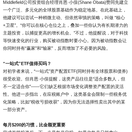
Middlefield公司投资组合经理肖恩·小俣(Shane Obata)赞同先建立
一个广泛、多元化的全球股票基础作为稳定地基。在此基础上，
他建议可以尝试一种稍微主动、但依然审慎的策略，叫做 “核心
+卫星”。“你可以在核心仓位之上，叠加一些你认为有长期潜力的
主题投资，以捕捉更高的增长机会。”不过，他提醒说，对于科技
等快速变化的行业，购买被动指数时要小心。因为被动指数会让
你同时持有“赢家”和“输家”，反而增加了不必要的风险。
“一站式”ETF值得买吗？
对初学者来说，“一站式”资产配置ETF(同时持有全球股票和债券)
很受欢迎。但肖恩·小俣提醒，这类产品往往是“适合多数人，但
不一定适合你”——它们缺乏根据市场变化调整资产配置的灵活
性。他进一步指出，在应税账户中，这类基金会限制一些税务优
化策略，比如“税收亏损收获”，因为你无法选择性卖出其中的某
一部分资产。
每月$200的习惯，比金额更重要