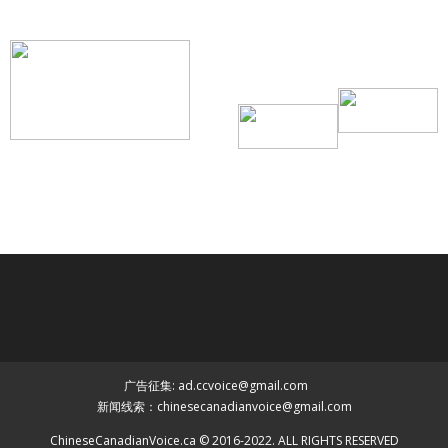
联系我们
Tel：416-729-4381 / 519-588-4381 /
/ ad.ccvoice@gmail.com /
/ editor.ccvoice@gmail.com /
广告征集: ad.ccvoice@gmail.com
新闻线索：chinesecanadianvoice@gmail.com
ChineseCanadianVoice.ca © 2016-2022. ALL RIGHTS RESERVED