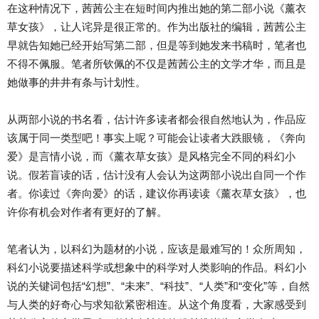
在这种情况下，茜茜公主在短时间内推出她的第二部小说《薰衣
草女孩》，让人诧异是很正常的。作为出版社的编辑，茜茜公主
早就告知她已经开始写第二部，但是等到她发来书稿时，笔者也
不得不佩服。笔者所钦佩的不仅是茜茜公主的文学才华，而且是
她做事的井井有条与计划性。
从两部小说的书名看，估计许多读者都会很自然地认为，作品应
该属于同一类型吧！事实上呢？可能会让读者大跌眼镜，《奔向
爱》是言情小说，而《薰衣草女孩》是风格完全不同的科幻小
说。假若盲读的话，估计没有人会认为这两部小说出自同一个作
者。你读过《奔向爱》的话，建议你再读读《薰衣草女孩》，也
许你有机会对作者有更好的了解。
笔者认为，以科幻为题材的小说，应该是最难写的！众所周知，
科幻小说要描述科学或想象中的科学对人类影响的作品。科幻小
说的关键词包括“幻想”、“未来”、“科技”、“人类”和“变化”等，自然
与人类的好奇心与求知欲紧密相连。从这个角度看，大家感受到