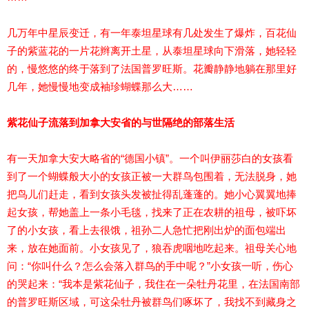
几万年中星辰变迁，有一年泰坦星球有几处发生了爆炸，百花仙
子的紫蓝花的一片花辫离开土星，从泰坦星球向下滑落，她轻轻
的，慢悠悠的终于落到了法国普罗旺斯。花瓣静静地躺在那里好
几年，她慢慢地变成袖珍蝴蝶那么大……
紫花仙子流落到加拿大安省的与世隔绝的部落生活
有一天加拿大安大略省的“德国小镇”。一个叫伊丽莎白的女孩看
到了一个蝴蝶般大小的女孩正被一大群鸟包围着，无法脱身，她
把鸟儿们赶走，看到女孩头发被扯得乱蓬蓬的。她小心翼翼地捧
起女孩，帮她盖上一条小毛毯，找来了正在农耕的祖母，被吓坏
了的小女孩，看上去很饿，祖孙二人急忙把刚出炉的面包端出
来，放在她面前。小女孩见了，狼吞虎咽地吃起来。祖母关心地
问：“你叫什么？怎么会落入群鸟的手中呢？”小女孩一听，伤心
的哭起来：“我本是紫花仙子，我住在一朵牡丹花里，在法国南部
的普罗旺斯区域，可这朵牡丹被群鸟们啄坏了，我找不到藏身之