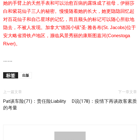
她的手臂上的天然手表和可以治愈百病的露珠成了祖母，伊丽莎
白和紫花仙子三人的秘密。慢慢随着她的长大，她更隐隐回忆起
对百花仙子和自己星球的记忆，而且额头的标记可以随心所欲地
隐去，不被人发现。加拿大“德国小镇”圣·雅各布(St. Jacobs)位于
安大略省滑铁卢地区，濒临风景秀丽的康斯图嘉河(Conestoga
River)。
……
标签
出版
上一篇文章
下一章文章
Pat谈车险(71)：责任险Liability
D说(178)：疫情下再谈政客素质
的考量