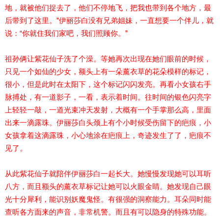
地，就被他们捉去了，他们不停地飞，把我也带到各个地方，最
后带到了这里。”伊丽莎白没有兄弟姐妹，一直想要一个伴儿，就
说：“你就住我们家吧，我们照顾你。”
祖孙俩让紫花仙子洗了个澡。等她再次出现在她们眼前的时候，
只见一个如仙的少女，额头上有一朵薰衣草的花朵模样的标记，
很小，但是此时在太阳下，这个标记闪闪发亮。再看小女孩右手
脉搏处，有一道影子，一看，表示着时间。往时间的银色闪亮字
上轻轻一敲，一道光束冲天发射，大概有一个手掌那么高，里面
出来一滴露珠。伊丽莎白头颈上有个小时候受伤留下的疤痕，小
女孩拿着这滴露珠，小心地涂在疤痕上，奇迹发生了了，疤痕不
见了。
从此紫花仙子就陪伴伊丽莎白一起长大。她慢慢发现她可以耳听
八方，而且额头的薰衣草标记让她可以火眼金睛。她发现自己眼
光十分犀利，能识别妖魔鬼怪。有很强的洞察能力。耳朵同时能
查听各方面来的声音，非常机警。而且有可以隐身的特殊功能。