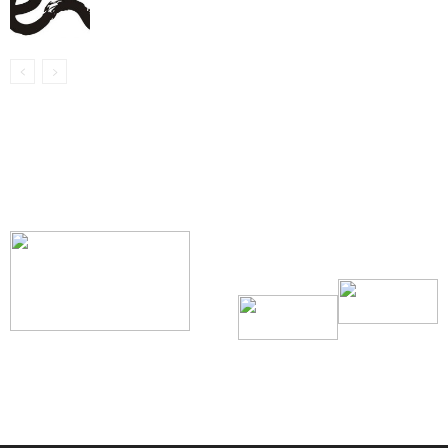
【我们的宗旨】: 源自社区，服务社区
搜索微信号：ccvoice-ca
联系我们
Tel：416-729-4381 / 519-588-4381 /
/ ad.ccvoice@gmail.com /
/ editor.ccvoice@gmail.com /