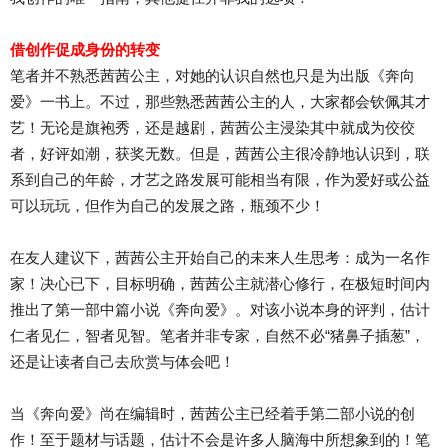
借创作促成身份的转变
笔者并不熟悉茜茜公主，对她的认识自然也只是为出版《奔向
爱》一书上。不过，那些熟悉茜茜公主的人，大家都会钦佩其才
艺！无论是旗袍秀，还是越剧，茜茜公主浸染其中就成为佼佼
者，好评如潮，获奖无数。但是，茜茜公主很冷静地认识到，联
系到自己的年龄，才艺之路发展可能相当有限，作为爱好或公益
可以玩玩，但作为自己的发展之路，瓶颈不少！
在友人建议下，茜茜公主开始自己的未来人生思考：成为一名作
家！决心已下，目标明确，茜茜公主就潜心修行，在极短时间内
推出了第一部中篇小说《奔向爱》。对该小说本身的评判，估计
仁者见仁，智者见智。笔者并非专家，自然不必“猪鼻子插葱”，
还是让读者自己去欣赏与体会吧！
当《奔向爱》尚在编辑时，茜茜公主已经着手第二部小说的创
作！至于题材与话题，估计不会是许多人脑海中所想象到的！笔