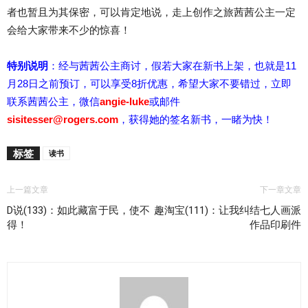
者也暂且为其保密，可以肯定地说，走上创作之旅茜茜公主一定
会给大家带来不少的惊喜！
特别说明
：经与茜茜公主商讨，假若大家在新书上架，也就是11
月28日之前预订，可以享受8折优惠，希望大家不要错过，立即
联系茜茜公主，微信
angie-luke
或邮件
sisitesser@rogers.com
，获得她的签名新书，一睹为快！
标签
读书
上一篇文章
下一章文章
D说(133)：如此藏富于民，使不
趣淘宝(111)：让我纠结七人画派
得！
作品印刷件