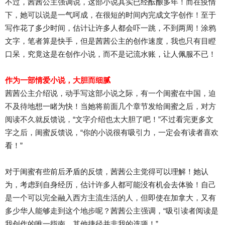
不过，茜茜公主强调说，这部小说其实已经酝酿多年！而在疫情
下，她可以说是一气呵成，在很短的时间内完成文字创作！至于
写作花了多少时间，估计让许多人都会吓一跳，不到两周！涂鸦
文字，笔者算是快手，但是茜茜公主的创作速度，我也只有目瞪
口呆，究竟这是在创作小说，而不是记流水账，让人佩服不已！
作为一部情爱小说，大胆而细腻
茜茜公主介绍说，动手写这部小说之际，有一个闺蜜在中国，迫
不及待地想一睹为快！当她将前面几个章节发给闺蜜之后，对方
阅读不久就反馈说，“文字介绍也太大胆了吧！”不过看完更多文
字之后，闺蜜反馈说，“你的小说很有吸引力，一定会有读者喜欢
看！”
对于闺蜜有些前后矛盾的反馈，茜茜公主觉得可以理解！她认
为，考虑到自身经历，估计许多人都可能没有机会去体验！自己
是一个可以完全融入西方主流生活的人，但即使在加拿大，又有
多少华人能够走到这个地步呢？茜茜公主强调，“吸引读者阅读是
我创作的唯一指南，其他捷径并非我的选项！”