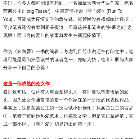
不过，许多人都可能没有想到，一名加拿大新晋华语作家，笔名
茜茜公主(Hong Tesser)，中篇言情小说《奔向爱》(Run To
You)，可能成为疫情文学的急先锋。尽管尚没有权威统计数据，
至少笔者还没有看到相关报道，但愿这并非笔者的“井底之蛙”之
见解！而《奔向爱》的故事就发生在新冠疫情下。
作为《奔向爱》一书的编辑，考虑到目前小说还在付印之中，笔
者可能是最为熟悉该书的读者之一。先睹为快，笔者斗胆与大家
分享一下自己的心得！
这是一部成熟的处女作
看到这句话，估计有人就会觉得头大，有种要找笔者语病的念
头。因为处女作通常指的是一个作家在第一阶段的代表性作品，
事实上，这是茜茜公主第一次尝试小说创作！从茜茜公主的言辞
中，笔者了解到她热爱艺术，也喜欢文学，但是真正拿起笔，完
成一部小说，《奔向爱》却是迈出的第一步！