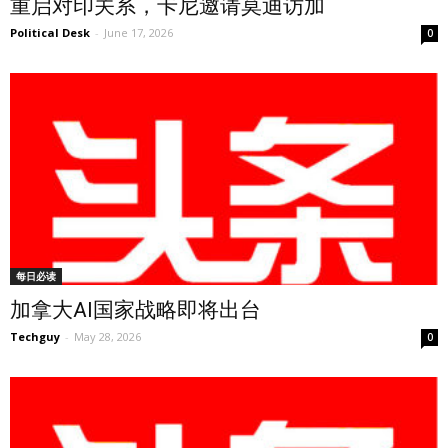
重启对印关系，卡尼邀请莫迪访加
Political Desk
-
June 17, 2026
0
每日必读
加拿大AI国家战略即将出台
Techguy
-
May 28, 2026
0