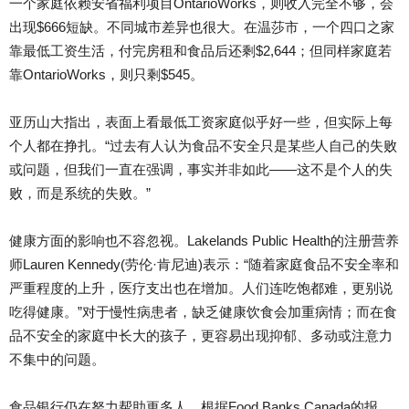
一个家庭依赖安省福利项目OntarioWorks，则收入完全不够，会
出现$666短缺。不同城市差异也很大。在温莎市，一个四口之家
靠最低工资生活，付完房租和食品后还剩$2,644；但同样家庭若
靠OntarioWorks，则只剩$545。
亚历山大指出，表面上看最低工资家庭似乎好一些，但实际上每
个人都在挣扎。“过去有人认为食品不安全只是某些人自己的失败
或问题，但我们一直在强调，事实并非如此——这不是个人的失
败，而是系统的失败。”
健康方面的影响也不容忽视。Lakelands Public Health的注册营养
师Lauren Kennedy(劳伦·肯尼迪)表示：“随着家庭食品不安全率和
严重程度的上升，医疗支出也在增加。人们连吃饱都难，更别说
吃得健康。”对于慢性病患者，缺乏健康饮食会加重病情；而在食
品不安全的家庭中长大的孩子，更容易出现抑郁、多动或注意力
不集中的问题。
食品银行仍在努力帮助更多人。根据Food Banks Canada的报