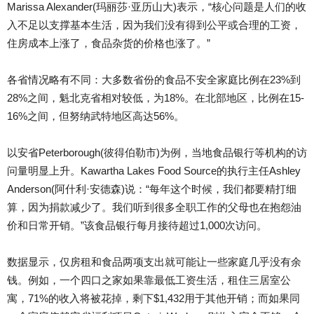
Marissa Alexander(玛丽莎·亚历山大)表示，“核心问题是人们的收
入不足以支撑基本生活，因为我们没有得到公平或合理的工资，
住房成本上涨了，食品杂货的价格也涨了。”
各省情况略有不同：大多数省份的食品不安全家庭比例在23%到
28%之间，魁北克省相对较低，为18%。在北部地区，比例在15-
16%之间，但努纳武特地区高达56%。
以安省Peterborough(彼得伯勒市)为例，当地食品银行等机构的访
问量明显上升。Kawartha Lakes Food Source的执行主任Ashley
Anderson(阿什利·安德森)说：“每年这个时候，我们都要精打细
算，因为捐款减少了。我们听到很多全职工作的父母也在抱怨油
价和日常开销。”该食品银行每月接待超过1,000次访问。
数据显示，仅房租和食品两项支出就可能让一些家庭几乎没有余
钱。例如，一个四口之家如果靠最低工资生活，租住三居室公
寓，71%的收入将被花掉，剩下$1,432用于其他开销；而如果同