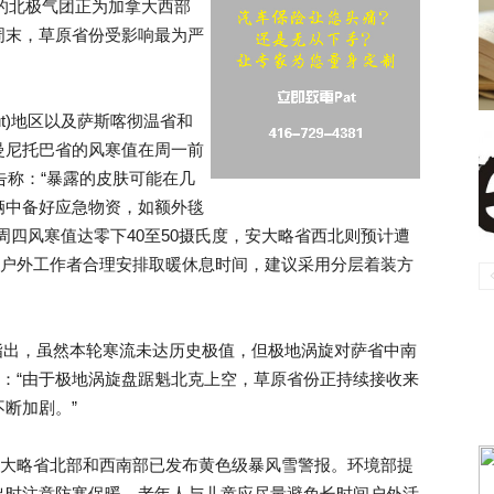
洲的北极气团正为加拿大西部
周末，草原省份受影响最为严
ut)地区以及萨斯喀彻温省和
曼尼托巴省的风寒值在周一前
告称：“暴露的皮肤可能在几
辆中备好应急物资，如额外毯
周四风寒值达零下40至50摄氏度，安大略省西北则预计遭
醒户外工作者合理安排取暖休息时间，建议采用分层着装方
莉·哈塞尔)指出，虽然本轮寒流未达历史极值，但极地涡旋对萨省中南
称：“由于极地涡旋盘踞魁北克上空，草原省份正持续接收来
断加剧。”
安大略省北部和西南部已发布黄色级暴风雪警报。环境部提
出时注意防寒保暖，老年人与儿童应尽量避免长时间户外活