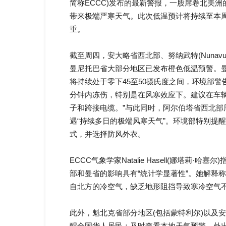
简称ECCC)发布的最新警报，一股席卷北美
带来极端严寒天气。此次低温预计将持续至本
重。
截至周四，安大略省西北部、努纳武特(Nunav
曼尼托巴省大部分地区已发布橙色低温预警。
将持续处于零下45至50摄氏度之间，环境部警
分钟内冻伤，特别是在风寒效应下。建议在车
子和跨接电缆。”与此同时，阿尔伯塔省西北部
遇“持续多日的极端风寒天气”。环境部特别提
式，并选择防风外衣。
ECCC气象学家Natalie Hasell(娜塔
部和曼省的影响具有“统计学显著性”。她解释
自北方的冷空气，缺乏地形阻挡导致寒冷空气不
此外，魁北克省部分地区(包括蒙特利尔)以及
醒全国华人居民：及时查看本地天气预警，外