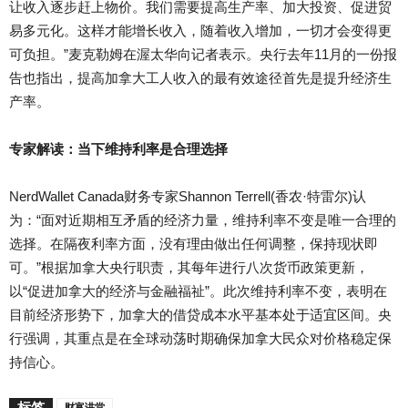
让收入逐步赶上物价。我们需要提高生产率、加大投资、促进贸
易多元化。这样才能增长收入，随着收入增加，一切才会变得更
可负担。”麦克勒姆在渥太华向记者表示。
央
行去年
11
月
的一份报
告也指出，提高加拿大工人收入的最有效途径首先是提升经济生
产率。
专
家解读：当下维持利率是合理选择
NerdWallet Canada
财
务专家
Shannon Terrell(
香农
·
特
雷尔
)
认
为：“面对近期相互矛盾的经济力量，维持利率不变是唯一合理的
选择。在隔夜利率方面，没有理由做出任何调整，保持现状即
可。”
根
据加拿大央行职责，其每年进行八次货币政策更新，
以“促进加拿大的经济与金融福祉”。此次维持利率不变，表明在
目前经济形势下，加拿大的借贷成本水平基本处于适宜区间。央
行强调，其重点是在全球动荡时期确保加拿大民众对价格稳定保
持信心。
标签
财富讲堂