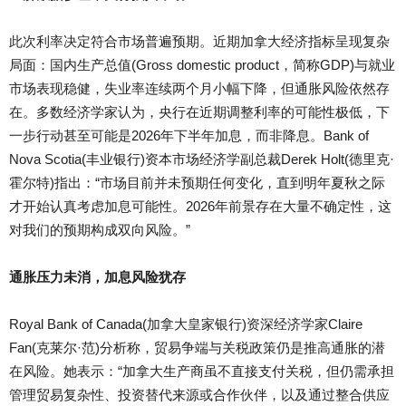
此
次利率决定符合市场普遍预期。近期加拿大经济指标呈现复杂
局面：国内生产总值
(
Gross domestic product
，简称
GDP
)
与就业
市场表现稳健，失业率连续两个月小幅下降，但通胀风险依然存
在。多数经济学家认为，央行在近期调整利率的可能性极低，下
一步行动甚至可能是
2026
年
下半年加息，而非降息。
Bank of
Nova Scotia(
丰
业银行
)
资本市场经济学副总裁
Derek Holt(
德里克
·
霍
尔特
)
指出：“市场目前并未预期任何变化，直到明年夏秋之际
才开始认真考虑加息可能性。
2026
年
前景存在大量不确定性，这
对我们的预期构成双向风险。”
通
胀压力未消
，
加
息风险犹存
Royal Bank of Canada(
加
拿大皇家银行
)
资深经济学家
Claire
Fan(
克莱尔
·
范
)
分析称，贸易争端与关税政策仍是推高通胀的潜
在风险。她表示：“加拿大生产商虽不直接支付关税，但仍需承担
管理贸易复杂性、投资替代来源或合作伙伴，以及通过整合供应