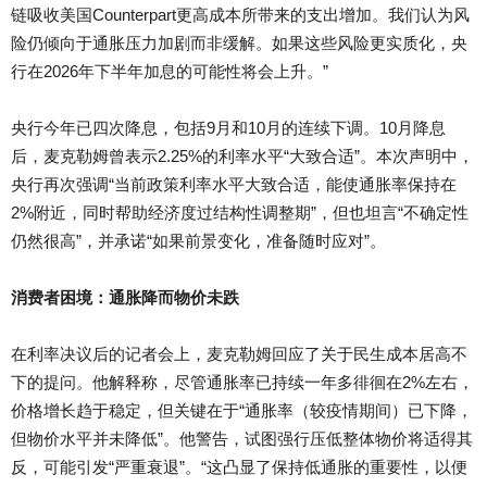
链吸收美国
Counterpart
更
高成本所带来的支出增加。我们认为风
险仍倾向于通胀压力加剧而非缓解。如果这些风险更实质化，央
行在
2026
年
下半年加息的可能性将会上升。”
央
行今年已四次降息，包括
9
月
和
10
月
的连续下调。
10
月
降息
后，麦克勒姆曾表示
2.25%
的
利率水平“大致合适”。本次声明中，
央行再次强调“当前政策利率水平大致合适，能使通胀率保持在
2%
附
近，同时帮助经济度过结构性调整期”，但也坦言“不确定性
仍然很高”，并承诺“如果前景变化，准备随时应对”。
消
费者困境：通胀降而物价未跌
在
利率决议后的记者会上，麦克勒姆回应了关于民生成本居高不
下的提问。他解释称，尽管通胀率已持续一年多徘徊在
2%
左
右，
价格增长趋于稳定，但关键在于“通胀率（较疫情期间）已下降，
但物价水平并未降低”。他警告，试图强行压低整体物价将适得其
反，可能引发“严重衰退”。
“
这
凸显了保持低通胀的重要性，以便