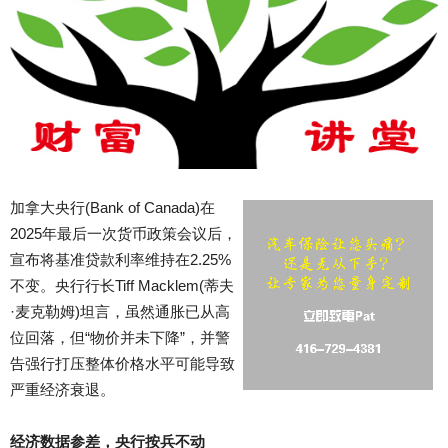
加
拿大央行
(
Bank of Canada)
在
2025
年
最后一次货币政策会议后，
宣布将基准贷款利率维持在
2.25%
不
变。央行行长
Tiff
Macklem
(
蒂夫
·
麦
克勒姆
)
坦言，虽然通胀已从高
位回落，但“物价并未下降”，并警
告强行打压整体价格水平可能导致
严重经济衰退。
经
济数据参差
，
央
行按兵不动