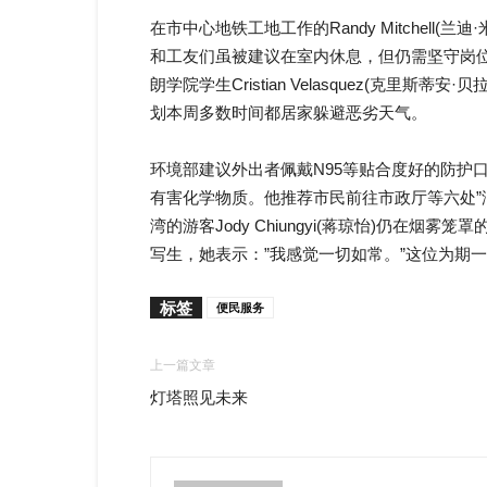
在市中心地铁工地工作的Randy Mitchell
和工友们虽被建议在室内休息，但仍需坚守岗
朗学院学生Cristian Velasquez(克
划本周多数时间都居家躲避恶劣天气。
环境部建议外出者佩戴N95等贴合度好的防护
有害化学物质。他推荐市民前往市政厅等六处”
湾的游客Jody Chiungyi(蒋琼怡)仍在烟雾笼罩的纳
写生，她表示：”我感觉一切如常。”这位为期
标签
便民服务
上一篇文章
灯塔照见未来