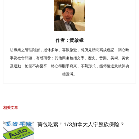
作者：黃啟樟
紡織業之管理階層，退休多年。喜歡旅遊，將所見所聞寫成遊記；關心時
事及社會問題，有感而發；其他興趣包括文學、歴史、音樂、美術、美食
及運動，忙個不亦樂乎，將心得順手寫來，不苟形式，能傳情達意就算功
德圓滿。
相关文章
荷包吃紧！1/3加拿大人宁愿砍保险？