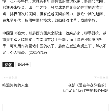
轍，在八零年代，實施具有中國特色的經濟政策，將國門大開，
歡迎外來投資。四十年之後，發展成為世界舉足輕重的經濟大
國，排行僅次於美國，但有超越美國的潛力。接近中國的越南，
在九零年代，按照中國的模式，啟動經濟改革，成績斐然。
中國逐漸強大，引起西方國家之關注，紛紛起來，聯手對抗。越
南與中國大陸連接，在南海有領土爭端，而且是經濟競爭的對
手，可利用作為圍堵中國的棋子。越南在威迫利誘之下，舉棋不
定，令人擔憂。(2025/3/19)
标签
聚焦中华
上一篇文章
下一章文章
峰迴路轉的人生
电影《爱在午夜降临前》
从“我”到“我们”中的核心问题