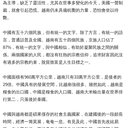
為主導，缺乏了靈活性，尤其在世事多變化的今天，美國一聲制
裁，就會引起恐慌。越南仍未具備杭𧗾的力量，恐怕會坐以待
斃。
中國有五十六個民族，但有統一的文字。除了方言，有統一的語
言，普通話普及全國。越南有五十四個民族，京族人口佔了
87%，有統一的文字，與中國相似，有助於凝聚民族之間的關
係。兩個國家的人民，都沒有狂熱的宗教信仰，追求財富因此沒
有過多的宗教約束，脫貧致富是人生目標之一。
中國面積有960萬平方公里，越南只有33萬平方公里，是後者的
29倍。中國具有的發展空間，比越南強很多。雖然如此，越南是
糧食的出口國，中國是糧食的入口國。越南大米輸出量在世界排
行第二，只落後於泰國。
中國與越南都是碩果僅存的社會主義國家，在建國後的一段頗長
時間，經濟一籌莫展，奄奄一息。有見及此，中國首先改絃易