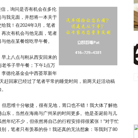
el短信，询问是否有机会在多伦
前与我见面，并想将一本关于
我！在2024年3月，笔者
！再次有机会与他见面，笔者
日与他在某餐馆吃早午餐。
！早上八点与刚从西安回来的
与老爷子早午餐；下午1点万
，李德伦基金会中西荟萃新年
当天赶回家已经过了笔者平常的睡觉时间，前两天赶活动稿
验。
，但思维十分敏捷，很有见地，胃口也不错！我大体了解他
趟山东，当然在海南与广州呆的时间更多。他是圣诞前与儿
，“虽然年纪不少，但依然将自己的行程安排得很紧张！”对于忙
别，笔者只有羡慕的份！我还真的无法想象：等我到了80