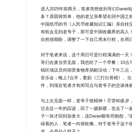
进入2025年前两天，笔者突然收到哥们Dani
多？原因很简单，他的老父亲希望在回中国之
中国纸币的书《人民币收藏知识汇编》亲自转交给
有机会见到老爷子，那可是中国收藏界的高人
自然很期盼，调整了一下自己周末行程，在周
对于笔者来说，这个周日可是行程满满的一天
哥们在麦当劳见面，我也吃了一个早餐；10点
锦区域议员何胡景食物库捐献活动；下午三点
音乐会；晚上7点半，婺剧《三打白骨精》。
件，到现在笔者才有闲写点与老爷子的交谈体
与上次见面一样，老爷子很精神！尽管80多岁
过去近一年的踪迹，回了一趟新疆，也去了一
子一块才回到加拿大，连Daniel都有些抱怨
碌着的人，笔者一向很钦佩，对于老爷子这个级
岁，会是什么样子？