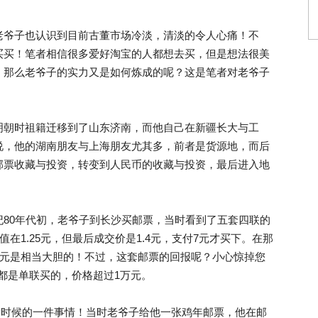
老爷子也认识到目前古董市场冷淡，清淡的令人心痛！不
买买！笔者相信很多爱好淘宝的人都想去买，但是想法很美
。那么老爷子的实力又是如何炼成的呢？这是笔者对老爷子
明朝时祖籍迁移到了山东济南，而他自己在新疆长大与工
说，他的湖南朋友与上海朋友尤其多，前者是货源地，而后
邮票收藏与投资，转变到人民币的收藏与投资，最后进入地
80年代初，老爷子到长沙买邮票，当时看到了五套四联的
值在1.25元，但最后成交价是1.4元，支付7元才买下。在那
7元是相当大胆的！不过，这套邮票的回报呢？小心惊掉您
后都是单联买的，价格超过1万元。
生活时候的一件事情！当时老爷子给他一张鸡年邮票，他在邮