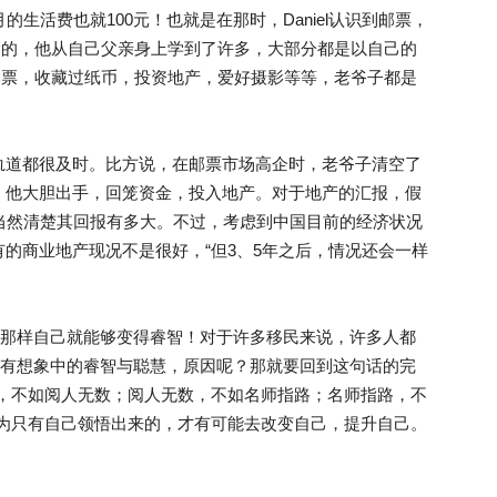
生活费也就100元！也就是在那时，Daniel认识到邮票，
幸运的，他从自己父亲身上学到了许多，大部分都是以自己的
过邮票，收藏过纸币，投资地产，爱好摄影等等，老爷子都是
。
轨道都很及时。比方说，在邮票市场高企时，老爷子清空了
，他大胆出手，回笼资金，投入地产。对于地产的汇报，假
当然清楚其回报有多大。不过，考虑到中国目前的经济状况
的商业地产现况不是很好，“但3、5年之后，情况还会一样
，那样自己就能够变得睿智！对于许多移民来说，许多人都
没有想象中的睿智与聪慧，原因呢？那就要回到这句话的完
路，不如阅人无数；阅人无数，不如名师指路；名师指路，不
因为只有自己领悟出来的，才有可能去改变自己，提升自己。