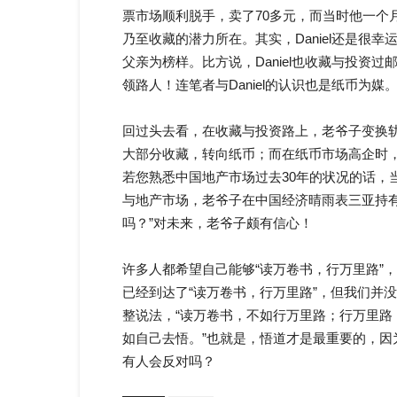
票市场顺利脱手，卖了70多元，而当时他一个月的
乃至收藏的潜力所在。其实，Daniel还是很
父亲为榜样。比方说，Daniel也收藏与投资
领路人！连笔者与Daniel的认识也是纸币为媒
回过头去看，在收藏与投资路上，老爷子变换
大部分收藏，转向纸币；而在纸币市场高企时
若您熟悉中国地产市场过去30年的状况的话，
与地产市场，老爷子在中国经济晴雨表三亚持有
吗？”对未来，老爷子颇有信心！
许多人都希望自己能够“读万卷书，行万里路”
已经到达了“读万卷书，行万里路”，但我们并
整说法，“读万卷书，不如行万里路；行万里
如自己去悟。”也就是，悟道才是最重要的，
有人会反对吗？