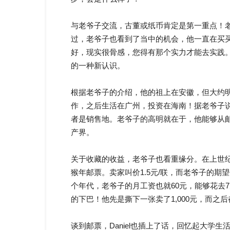
与老爷子交流，古董或纸币肯定是第一重点！
过，老爷子也看到了当中的机会，他一直在买
好，现实很骨感，您得有那个实力才能去实践
的一种新认识。
根据老爷子的介绍，他的祖上在安徽，但大约
作，之后生活在广州，投资在海南！据老爷子
者是销售地。老爷子的高明就在于，他能够从
产界。
关于收藏的收益，老爷子也看重缘分。在上世纪
猴年邮票。卖家叫价1.5元/联，而老爷子的期望
个年代，老爷子的月工资也就60元，能够花去
的下巴！他先是撕下一张卖了1,000元，而之
谈到邮票，Daniel也插上了话，回忆起大学