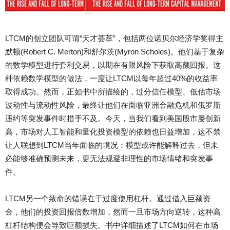
LTCM的创立团队可谓“天才荟萃”，包括两位诺贝尔经济学奖得主
默顿(Robert C. Merton)和舒尔茨(Myron Scholes)。他们基于复杂
的数学模型进行套利交易，以期在有限风险下获取高额回报。这
种依赖数学模型的做法，一度让LTCM以每年超过40%的收益率
取得成功。然而，正如书中所描绘的，过分信任模型、低估市场
波动性与流动性风险，最终让他们在面临亚洲金融危机和俄罗斯
违约等突发事件时措手不及。今天，当我们看到美国股市屡创新
高，市场对人工智能和量化投资模型的依赖也日益增加，这不禁
让人联想到LTCM当年面临的境况：模型或许能解释过去，但未
必能够准确预测未来，更无法规避非理性的市场情绪和突发事
件。
LTCM另一个致命的错误在于过度使用杠杆。通过借入巨额资
金，他们的投资回报倍数增加，然而一旦市场方向逆转，这种高
杠杆结构便会导致巨额损失。书中详细描述了LTCM如何在市场