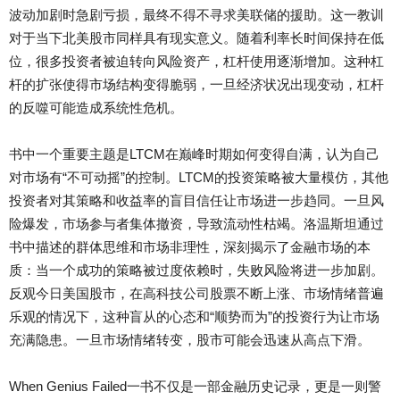
波动加剧时急剧亏损，最终不得不寻求美联储的援助。这一教训
对于当下北美股市同样具有现实意义。随着利率长时间保持在低
位，很多投资者被迫转向风险资产，杠杆使用逐渐增加。这种杠
杆的扩张使得市场结构变得脆弱，一旦经济状况出现变动，杠杆
的反噬可能造成系统性危机。
书中一个重要主题是LTCM在巅峰时期如何变得自满，认为自己
对市场有“不可动摇”的控制。LTCM的投资策略被大量模仿，其他
投资者对其策略和收益率的盲目信任让市场进一步趋同。一旦风
险爆发，市场参与者集体撤资，导致流动性枯竭。洛温斯坦通过
书中描述的群体思维和市场非理性，深刻揭示了金融市场的本
质：当一个成功的策略被过度依赖时，失败风险将进一步加剧。
反观今日美国股市，在高科技公司股票不断上涨、市场情绪普遍
乐观的情况下，这种盲从的心态和“顺势而为”的投资行为让市场
充满隐患。一旦市场情绪转变，股市可能会迅速从高点下滑。
When Genius Failed一书不仅是一部金融历史记录，更是一则警