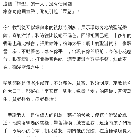
這個「神聖」的一天，沒有任何國
家會向他國宣戰，避免引起「眾怒」！
今年收到從互聯網傳來的視頻特別多，展示環球各地的聖誕燈
飾，喜氣洋洋，和過往比較絕不遜色。回歸祖國已經二十多年的
香港也藉此機會，張燈結綵，粉飾太平！網上的聖誕賀卡，像飄
雪一樣，不動聲色，落在你手上，出現在你的眼前，令你心花怒
放，眼花繚亂；打開播音系統，讚美聖誕之歌聲樂聲，無處不
在，彌漫空氣之中！
聖誕節確是個老少咸宜，不分種族、貧富、政治制度、宗教信仰
的大日子。耶穌在「平安夜」誕生，象徵「愛」的降臨，普渡眾
生，貧者得救，病者得治！
「聖誕老人」是個偉大的創意：慈祥的形象，使孩子們樂於親
近；他乘著馴鹿的雪橇，帶著禮物，騰雲駕霧，遠遠向孩子們招
手，令幼小的心靈，朝思暮想，期待他的光臨。在這種環境長大