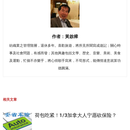
作者：黃啟樟
紡織業之管理階層，退休多年。喜歡旅遊，將所見所聞寫成遊記；關心時
事及社會問題，有感而發；其他興趣包括文學、歴史、音樂、美術、美食
及運動，忙個不亦樂乎，將心得順手寫來，不苟形式，能傳情達意就算功
德圓滿。
相关文章
荷包吃紧！1/3加拿大人宁愿砍保险？