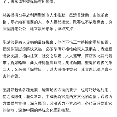
了，將永遠對聖誕節有所憧憬。
慈善機構也善於利用聖誕老人來推動一些濟貧活動，由他派食
物，寒衣給有需要的人，令人容易接受。政客也不放過機會，扮
演聖誕老公公，建立親民形象，爭取支持。
聖誕節是商人促銷的最好機會，他們不惜工本將櫥窗重新佈置，
提醒你聖誕節將快來臨，必須準備好禮物給親人及朋友，表達親
情及友誼。禮尚往來，社交之常規，人人遵守。商店因此其門若
市，貨如輪轉，商人賺得盤滿缽滿，笑逐顏開。聖誕節過後的第
二天，又來個「節禮日」，以大減價作號召，其實以此清理賣不
去的存貨。
聖誕節包含各種元素，能滿足各方面的要求，也可巧妙地利用，
使之國際化，歷久常新。中國認為它是西方文化的產物，通過西
方媒體的宣傳，深入民間，其滲透力不容忽視，必須及時防止它
的擴散，避免中國的傳統文化受到衝擊。