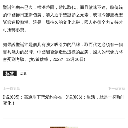
聖誕節由來已久，根深蒂固，難以取代，而且欲速不達。將傳統
的中國節日重新包裝，加入近乎聖誕節之元素，或可冷卻慶祝聖
誕節這股熱潮。這是一場持久的文化比拼，國人必須全力支持才
可扭轉形勢。
如果說聖誕節是個具有強大吸引力的品牌，取而代之必須有一個
更具魅力的品牌。中國能否創造出這樣的品牌，國人的想像力將
會受到考驗。(文/黃啟樟，2022年12月26日)
标签
历史
上一篇文章
下一章文章
D说(885)：高通胀下恋爱约会在
D说(886)：生活，就是一杯咖啡
变化！