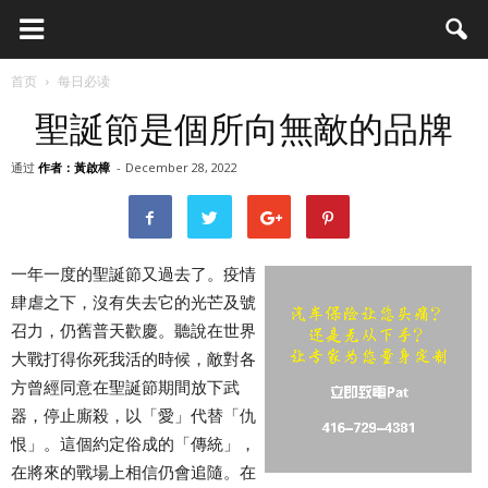
首页
每日必读
聖誕節是個所向無敵的品牌
通过
作者：黃啟樟
-
December 28, 2022
一年一度的聖誕節又過去了。疫情
肆虐之下，沒有失去它的光芒及號
召力，仍舊普天歡慶。聽說在世界
大戰打得你死我活的時候，敵對各
方曾經同意在聖誕節期間放下武
器，停止廝殺，以「愛」代替「仇
恨」。這個約定俗成的「傳統」，
在將來的戰場上相信仍會追隨。在