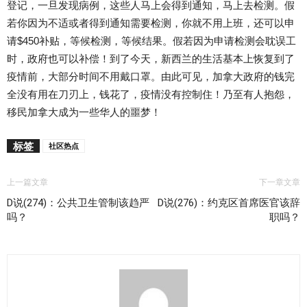
登记，一旦发现病例，这些人马上会得到通知，马上去检测。假
若你因为不适或者得到通知需要检测，你就不用上班，还可以申
请$450补贴，等候检测，等候结果。假若因为申请检测会耽误工
时，政府也可以补偿！到了今天，新西兰的生活基本上恢复到了
疫情前，大部分时间不用戴口罩。由此可见，加拿大政府的钱完
全没有用在刀刃上，钱花了，疫情没有控制住！乃至有人抱怨，
移民加拿大成为一些华人的噩梦！
标签
社区热点
上一篇文章
下一章文章
D说(274)：公共卫生管制该趋严
D说(276)：约克区首席医官该辞
吗？
职吗？