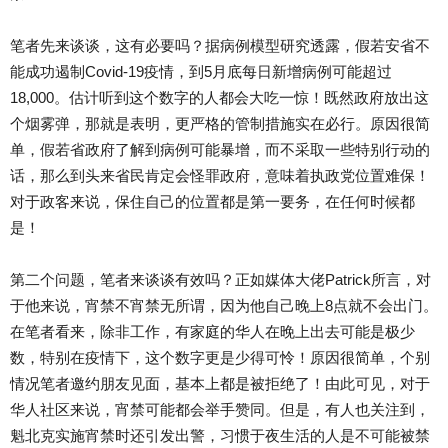
笔者先来谈谈，这有必要吗？据病例模型研究透露，假若安省不
能成功遏制Covid-19疫情，到5月底每日新增病例可能超过
18,000。估计听到这个数字的人都会大吃一惊！既然政府放出这
个烟雾弹，那就是表明，更严格的管制措施实在必行。原因很简
单，假若省政府了解到病例可能暴增，而不采取一些特别行动的
话，那么到头来省民肯定会怪罪政府，意味着执政党位置难保！
对于政客来说，保住自己的位置都是第一要务，在任何时候都
是！
第二个问题，笔者来谈谈有效吗？正如媒体大佬Patrick所言，对
于他来说，宵禁不宵禁无所谓，因为他自己晚上8点就不会出门。
在笔者看来，除非工作，有家庭的华人在晚上出去可能是极少
数，特别在疫情下，这个数字更是少得可怜！原因很简单，个别
情况笔者邀约朋友见面，基本上都是被拒绝了！由此可见，对于
华人社区来说，宵禁可能都会举手赞同。但是，有人也关注到，
魁北克实施宵禁时还引发出警，习惯于夜生活的人是不可能被禁