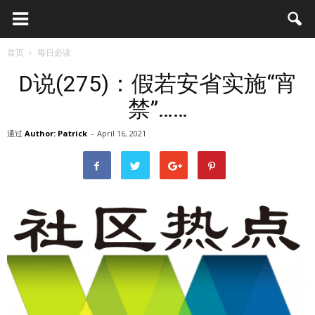
首页
每日必读
D说(275)：假若安省实施“宵
禁”……
通过
Author: Patrick
-
April 16, 2021