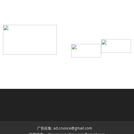
【我们的宗旨】: 源自社区，服务社区
搜索微信号：ccvoice-ca
联系我们
Tel：416-729-4381 / 519-588-4381 /
/ ad.ccvoice@gmail.com /
/ editor.ccvoice@gmail.com /
广告征集: ad.ccvoice@gmail.com