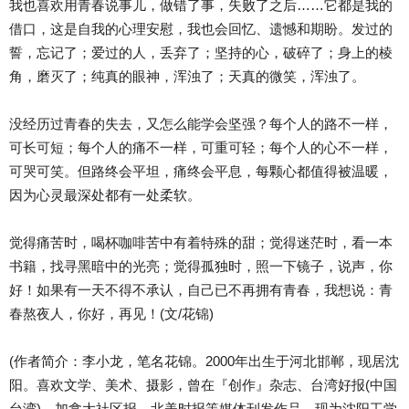
我也喜欢用青春说事儿，做错了事，失败了之后……它都是我的
借口，这是自我的心理安慰，我也会回忆、遗憾和期盼。发过的
誓，忘记了；爱过的人，丢弃了；坚持的心，破碎了；身上的棱
角，磨灭了；纯真的眼神，浑浊了；天真的微笑，浑浊了。
没经历过青春的失去，又怎么能学会坚强？每个人的路不一样，
可长可短；每个人的痛不一样，可重可轻；每个人的心不一样，
可哭可笑。但路终会平坦，痛终会平息，每颗心都值得被温暖，
因为心灵最深处都有一处柔软。
觉得痛苦时，喝杯咖啡苦中有着特殊的甜；觉得迷茫时，看一本
书籍，找寻黑暗中的光亮；觉得孤独时，照一下镜子，说声，你
好！如果有一天不得不承认，自己已不再拥有青春，我想说：青
春熬夜人，你好，再见！(文/花锦)
(作者简介：李小龙，笔名花锦。2000年出生于河北邯郸，现居沈
阳。喜欢文学、美术、摄影，曾在『创作』杂志、台湾好报(中国
台湾)、加拿大社区报、北美时报等媒体刊发作品。现为沈阳工学