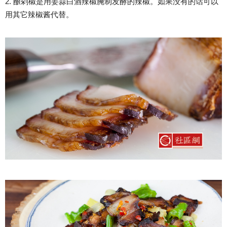
2. 酿剁椒是用姜蒜白酒辣椒腌制发酵的辣椒。如果没有的话可以
用其它辣椒酱代替。