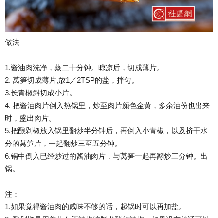
做法
1.酱油肉洗净，蒸二十分钟。晾凉后，切成薄片。
2. 莴笋切成薄片,放1／2TSP的盐，拌匀。
3.长青椒斜切成小片。
4. 把酱油肉片倒入热锅里，炒至肉片颜色金黄，多余油份也出来
时，盛出肉片。
5.把酿剁椒放入锅里翻炒半分钟后，再倒入小青椒，以及挤干水
分的莴笋片，一起翻炒三至五分钟。
6.锅中倒入已经炒过的酱油肉片，与莴笋一起再翻炒三分钟。出
锅。
注：
1.如果觉得酱油肉的咸味不够的话，起锅时可以再加盐。