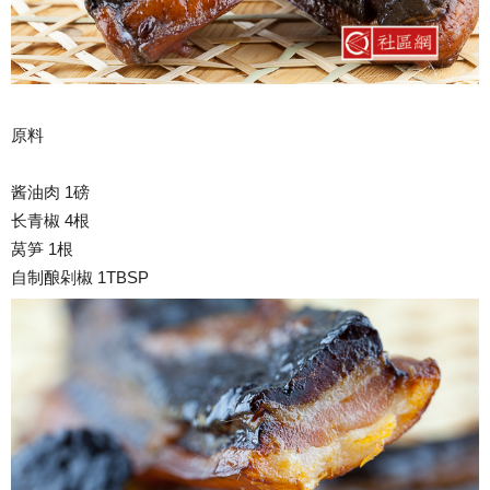
原料
酱油肉 1磅
长青椒 4根
莴笋 1根
自制酿剁椒 1TBSP