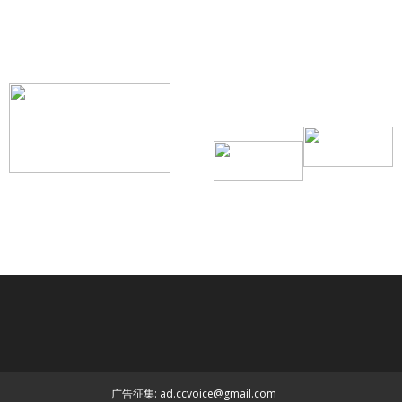
【我们的宗旨】: 源自社区，服务社区
搜索微信号：ccvoice-ca
联系我们
Tel：416-729-4381 / 519-588-4381 /
/ ad.ccvoice@gmail.com /
/ editor.ccvoice@gmail.com /
广告征集: ad.ccvoice@gmail.com