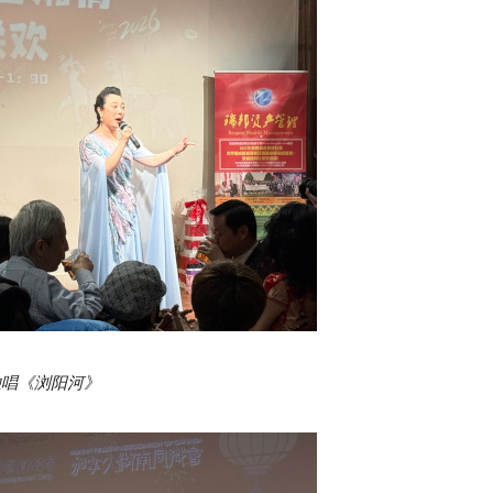
独唱《浏阳河》