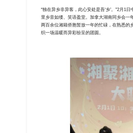
“独在异乡非异客，此心安处是吾‘乡’。”2月1
里乡音如缕、笑语盈堂。加拿大湖南同乡会一
两百余位湘籍侨胞暂放一年的忙碌，在熟悉的
织一场温暖而异彩纷呈的团圆。