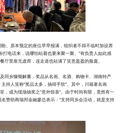
期盼。原本预定的座位早早报满，组织者不得不临时加设席
乡打电话来，说哪怕站着也要来聚一聚。”有负责人如此感
，餐厅里座无虚席，连走道也站满了笑意盈盈的脸庞。
业及同乡慷慨解囊，奖品从名画、名酒、购物卡、湖南特产
主持人笑称“奖品太多，抽得手软”。其中，川籍著名画
不菲，成为现场抽奖之“意外惊喜”。由于时间有限，竟然有一
冠名赞助商瑞邦金融廖总表示：“支持同乡会活动，就是支持