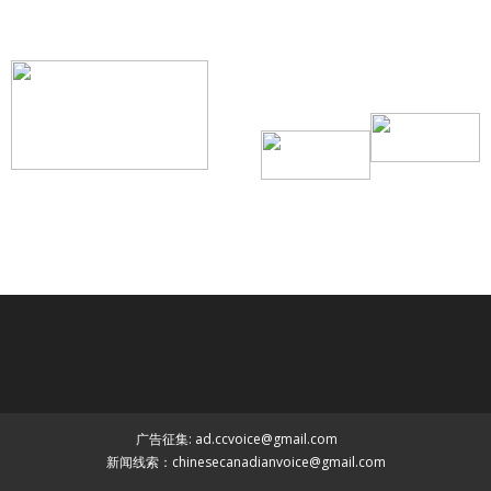
搜索微信号：ccvoice-ca
联系我们
Tel：416-729-4381 / 519-588-4381 /
/ ad.ccvoice@gmail.com /
/ editor.ccvoice@gmail.com /
广告征集: ad.ccvoice@gmail.com
新闻线索：chinesecanadianvoice@gmail.com