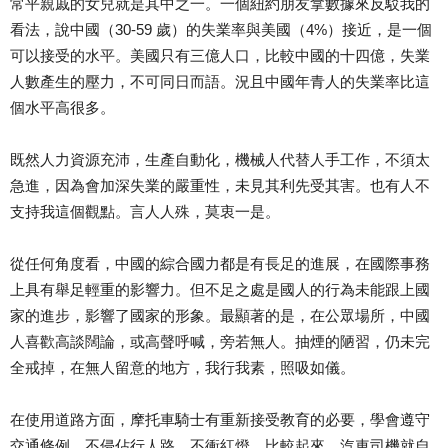
常平親戚的女兒就是其中之一。一個紐約朋友拿數據來反駁我的
看法，說中國（30-59 歲）的失業率與美國（4%）接近，是一個
可以接受的水平。美國只有三億人口，比較中國的十四億，失業
人數產生的壓力，不可同日而語。況且中國年青人的失業率比這
個水平高很多。
既然人力資源充沛，生產自動化，機械人代替人手工作，不須太
急進，因為會加深失業的嚴重性，未見其利先受其害。也有人不
支持我這個觀點。言人人殊，莫衷一是。
從任何角度看，中國的綜合國力都是有長足的進展，在國際事務
上具有舉足輕重的影響力。但不足之處是國人的行為未能跟上國
家的進步，影響了國家的形象。最顯著的是，在公眾場所，中國
人喜歡高談闊論，或高聲呼喊，旁若無人。抽煙的陋習，仍未完
全戒掉，在無人留意的地方，我行我素，照吸如儀。
在使用道路方面，摩托車騎士有重新接受教育的必要，學會遵守
交通條例，不侵佔行人路，不衝紅燈。比較起來，汽車司機就自