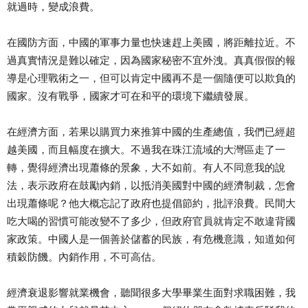
就過時，變成浪費。
在國防方面，中國的軍事力量也快速趕上美國，將距離拉近。不
過真實情況是難以確定，因為國家秘密不宜外洩。真真假假的報
導是心理戰術之一，但可以肯定中國再不是一個隨便可以欺負的
國家。沒有戰爭，國家才可在和平的環境下繼續發展。
在經濟方面，若果以購買力來推算中國的生產總值，我們已經超
越美國，而且幅度在擴大。不過我在珠江流域的大灣區走了一
轉，覺得經濟出現蕭條的景象，大不如前。有人不同意我的說
法，表示政府在鼓勵內銷，以抵消美國對中國的經濟制裁，怎會
出現蕭條呢？他大概忘記了政府也提倡節約，批評浪費。民間大
吃大喝的習慣可能改變不了多少，但政府官員就肯定不敢違背國
家政策。中國人是一個善於儲蓄的民族，有危機意識，知道如何
積穀防饑。內銷作用，不可高估。
經濟衰退影響就業機會，聽聞很多大學畢業生面對求職困難，我