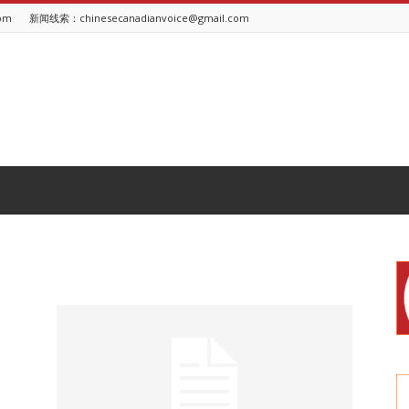
om
新闻线索：chinesecanadianvoice@gmail.com