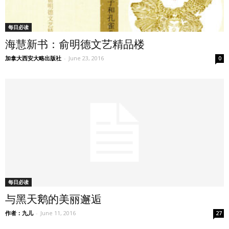
每日必读
海慧新书：俞明德文艺精品楼
加拿大西安大略出版社
-
June 23, 2016
0
每日必读
与黑天鹅的美丽邂逅
作者：九儿
-
June 11, 2016
27