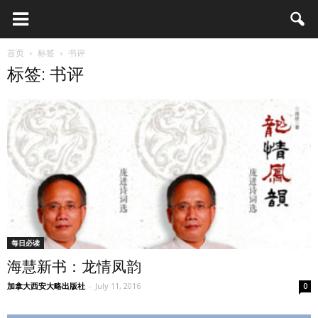
首页
标签
书评
标签: 书评
每日必读
海慧新书：龙情凤韵
加拿大西安大略出版社
-
July 11, 2016
0