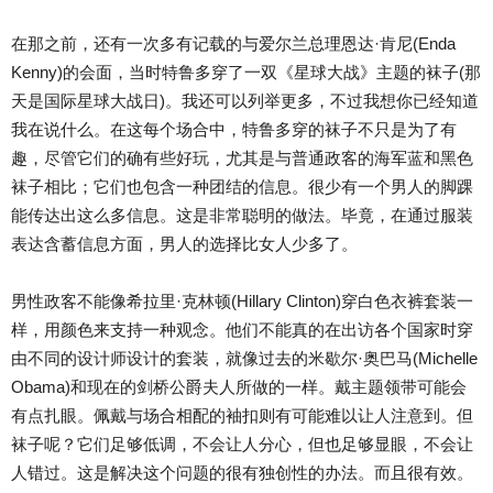
在那之前，还有一次多有记载的与爱尔兰总理恩达·肯尼(Enda
Kenny)的会面，当时特鲁多穿了一双《星球大战》主题的袜子(那
天是国际星球大战日)。我还可以列举更多，不过我想你已经知道
我在说什么。在这每个场合中，特鲁多穿的袜子不只是为了有
趣，尽管它们的确有些好玩，尤其是与普通政客的海军蓝和黑色
袜子相比；它们也包含一种团结的信息。很少有一个男人的脚踝
能传达出这么多信息。这是非常聪明的做法。毕竟，在通过服装
表达含蓄信息方面，男人的选择比女人少多了。
男性政客不能像希拉里·克林顿(Hillary Clinton)穿白色衣裤套装一
样，用颜色来支持一种观念。他们不能真的在出访各个国家时穿
由不同的设计师设计的套装，就像过去的米歇尔·奥巴马(Michelle
Obama)和现在的剑桥公爵夫人所做的一样。戴主题领带可能会
有点扎眼。佩戴与场合相配的袖扣则有可能难以让人注意到。但
袜子呢？它们足够低调，不会让人分心，但也足够显眼，不会让
人错过。这是解决这个问题的很有独创性的办法。而且很有效。