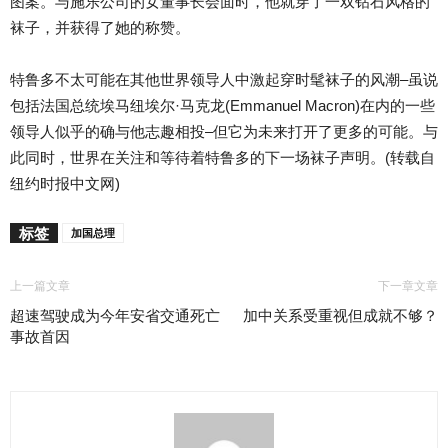
图案。与施乐公司的女董事长会面时，他就穿了一双钻石风格的
袜子，并获得了她的称赞。
特鲁多不太可能在其他世界领导人中激起穿时髦袜子的风潮–虽说
包括法国总统埃马纽埃尔·马克龙(Emmanuel Macron)在内的一些
领导人似乎的确与他志趣相投–但它为未来打开了更多的可能。与
此同时，世界在关注和等待着特鲁多的下一场袜子声明。(转载自
纽约时报中文网)
标签
加国总理
上一篇文章
下一章文章
超速驾驶成为今年安省交通死亡
加中关系受重视但成就不够？
事故首因