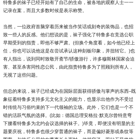
特鲁多的袜子已经开始有了自己的生命，被各地的观察人士一一
记录在案，而且大多数时候是表示称赞。
当然，一位政府首脑穿着历来被当作笑话或刻奇的装饰品，也招
致一些人的反感。他们想说的是，袜子强化了特鲁多在竞选公职
早期受到的指责，即他不够严肃。(但换个角度看，如今他已经上
任，你也可以说他这是在尝试承认这种刻板印象，并扭转它。)也
有人指出，说到同时致敬开斋节/骄傲游行，许多穆斯林国家会迫
害、甚至杀害同性恋公民，由此指责特鲁多为了照顾到所有人，
无视了这些问题。
但总的来说，袜子已经成为在国际层面获得骄傲与掌声的东西–既
象征着特鲁多支持多元文化主义的能力，也显示出他作为不受过
时传统与习俗约束的下一代领袖的立场。此外，它们也是一个不
错的活跃气氛的选择。(比如：德国总理安格拉·默克尔曾特意弯
下腰看特鲁多为北约会议选择的袜子。)毕竟，即便没有明显的主
题要庆祝，特鲁多也很少穿普通的袜子，而是偏好菱形或条纹等