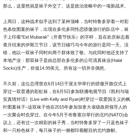
那么，这显然就是袜子外交了。这是政治攻略中的一项新战术。
上周日，这种战术似乎达到了某种顶峰，当时特鲁多穿着一对彩
色条纹图案的袜子，出现在多伦多同性恋骄傲游行的队伍中，袜
子上印着“Eid Mubarak”（开斋节快乐）的字样，旨在欢庆标志着
斋月结束的伊斯兰节日，该节日碰巧与今年的游行是同一天。没
错，他以一双袜子同时向两个群体致了敬。与此同时他还支持了
本地产业：那双袜子是由总部在多伦多的公司清真袜业(Halal
Socks)生产，价值14.99美元。所有这一切并非偶然。
不久前，这位总理曾在6月14日于渥太华举行的骄傲升旗仪式上
穿过一双普通的彩虹袜，在6月5日参加联播电视节目《凯利与瑞
安真情对话》(Live with Kelly and Ryan)时穿过一双爱国主义的枫
叶图案袜子–这双袜子他在2015年参加加拿大省级政府领导人的
一次聚会时也穿过。在今年5月于布鲁塞尔举行的北约(NATO)会
议上，还有过一次精彩的袜子秀，当时特鲁多穿了一只蓝色袜子
和一只粉色袜子，每只袜子的一侧都印着醒目的北约旗帜。