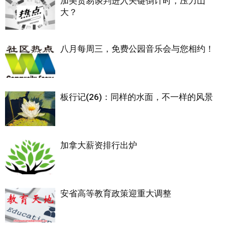
加美贸易谈判进入关键倒计时，压力山
大？
八月每周三，免费公园音乐会与您相约！
板行记(26)：同样的水面，不一样的风景
加拿大薪资排行出炉
安省高等教育政策迎重大调整