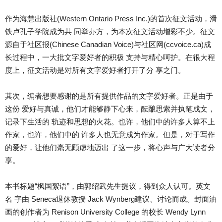
作为海慧出版社(Western Ontario Press Inc.)的首次征文活动，滑
铁卢孔子学院成为共 同举办方，为本次征文活动增彩不少。征文
源自于社区报(Chinese Canadian Voice)与社区网(ccvoice.ca)成
长过程中，一大批文字爱好者的积极 支持与精心呵护。在很大程
度上，征文活动是对所有文字爱好者打开了分 享之门。
其次，编者想要感谢的是所有提供作品的文字爱好者。正是由于
这份 爱好与真诚，他们才能够静下心来，酝酿思索并执笔成文，
记录下生活的 轨迹和思想的火花。也许，他们中的许多人算不上
作家，也许，他们中的 许多人也无意成为作家。但是，对于写作
的爱好，让他们毫无顾虑地迈出 了这一步，将心声与广大读者分
享。
本书标题“枫国絮语”，由郭绍武先生提议，得到众人认可。英文
名 字由 Seneca退休教授 Jack Wynberg建议、讨论而成。封面油
画的创作者为 Renison University College 的校长 Wendy Lynn