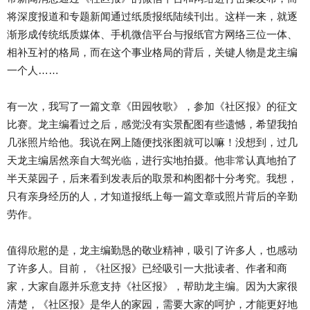
将深度报道和专题新闻通过纸质报纸陆续刊出。这样一来，就逐
渐形成传统纸质媒体、手机微信平台与报纸官方网络三位一体、
相补互衬的格局，而在这个事业格局的背后，关键人物是龙主编
一个人……
有一次，我写了一篇文章《田园牧歌》，参加《社区报》的征文
比赛。龙主编看过之后，感觉没有实景配图有些遗憾，希望我拍
几张照片给他。我说在网上随便找张图就可以嘛！没想到，过几
天龙主编居然亲自大驾光临，进行实地拍摄。他非常认真地拍了
半天菜园子，后来看到发表后的取景和构图都十分考究。我想，
只有亲身经历的人，才知道报纸上每一篇文章或照片背后的辛勤
劳作。
值得欣慰的是，龙主编勤恳的敬业精神，吸引了许多人，也感动
了许多人。目前，《社区报》已经吸引一大批读者、作者和商
家，大家自愿并乐意支持《社区报》，帮助龙主编。因为大家很
清楚，《社区报》是华人的家园，需要大家的呵护，才能更好地