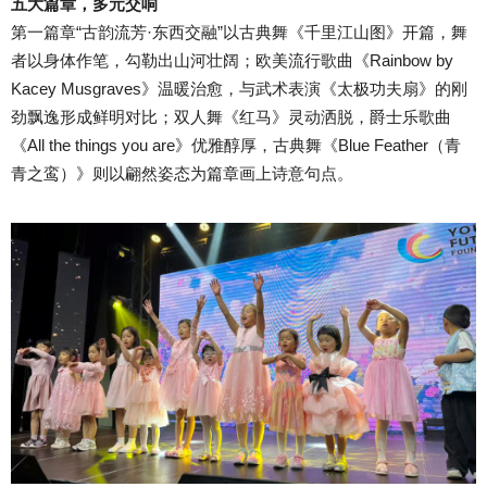
五大篇章，多元交响
第一篇章“古韵流芳·东西交融”以古典舞《千里江山图》开篇，舞
者以身体作笔，勾勒出山河壮阔；欧美流行歌曲《Rainbow by
Kacey Musgraves》温暖治愈，与武术表演《太极功夫扇》的刚
劲飘逸形成鲜明对比；双人舞《红马》灵动洒脱，爵士乐歌曲
《All the things you are》优雅醇厚，古典舞《Blue Feather（青
青之鸾）》则以翩然姿态为篇章画上诗意句点。