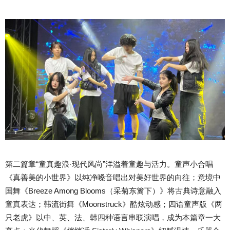
第二篇章“童真趣浪·现代风尚”洋溢着童趣与活力。童声小合唱
《真善美的小世界》以纯净嗓音唱出对美好世界的向往；意境中
国舞《Breeze Among Blooms（采菊东篱下）》将古典诗意融入
童真表达；韩流街舞《Moonstruck》酷炫动感；四语童声版《两
只老虎》以中、英、法、韩四种语言串联演唱，成为本篇章一大