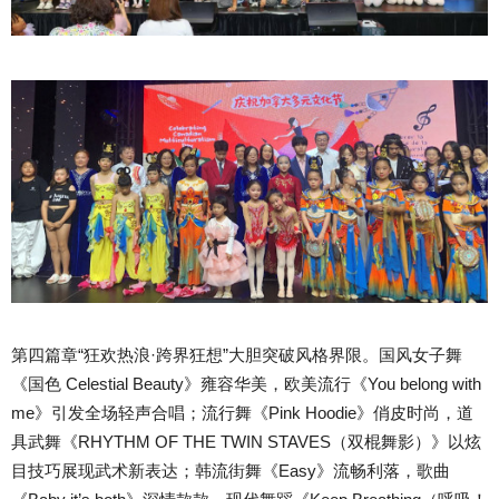
第四篇章“狂欢热浪·跨界狂想”大胆突破风格界限。国风女子舞
《国色 Celestial Beauty》雍容华美，欧美流行《You belong with
me》引发全场轻声合唱；流行舞《Pink Hoodie》俏皮时尚，道
具武舞《RHYTHM OF THE TWIN STAVES（双棍舞影）》以炫
目技巧展现武术新表达；韩流街舞《Easy》流畅利落，歌曲