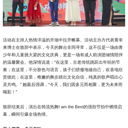
活动在主持人热情洋溢的开场中拉开帷幕。活动主办方代表黄幸
来博士在致辞中表示，今天的舞台非同寻常，这不仅是一场由青
少年和儿童挑大梁的文化庆典，更是一场有成人助演团倾情陪伴
的温馨聚会。他深情说道：“在这里，古老传统跳跃出年轻的节
奏；在这里，不分肤色与语言，孩子们骄傲地做自己，欢喜地欣
赏彼此；在这里，稚嫩的舞步踏出文化自信，纯真的歌声唱出心
灵共鸣。” 她最后强调，“今天，我们因多元而相聚，更为未来而
喝彩！”
致辞结束后，演出在韩流热舞I am the Best的强劲节拍中燃情启
幕，瞬间引爆全场热情。