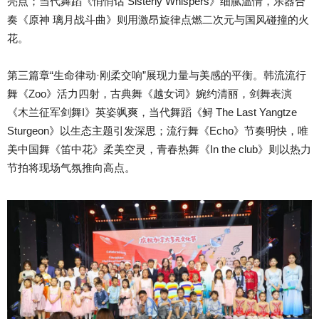
亮点；当代舞蹈《悄悄话 Sisterly Whispers》细腻温情，乐器合
奏《原神 璃月战斗曲》则用激昂旋律点燃二次元与国风碰撞的火
花。
第三篇章“生命律动·刚柔交响”展现力量与美感的平衡。韩流流行
舞《Zoo》活力四射，古典舞《越女词》婉约清丽，剑舞表演
《木兰征军剑舞I》英姿飒爽，当代舞蹈《鲟 The Last Yangtze
Sturgeon》以生态主题引发深思；流行舞《Echo》节奏明快，唯
美中国舞《笛中花》柔美空灵，青春热舞《In the club》则以热力
节拍将现场气氛推向高点。