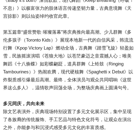
《Baby it’s both》深情款款，现代舞蹈《Keep Breathing（呼吸！
不息）》以极富张力的肢体语言传递坚韧力量，古典意境舞《天
宫掠影》则以仙姿绰约收官此章。
第五篇章“盛世赞歌·璀璨落幕”将庆典推向最高潮。少儿群舞《多
伦多孩子（Toronto Kids）》展现本地新一代的自信风采，韩流流
行舞《Kpop Victory Lap》燃动全场，古典舞《踏雪飞旋》轻盈如
雪，民族摇滚演唱《苍狼大地》以苍茫豪迈之音震撼人心；唯美
舞蹈《十八焕蝶》如彩蝶翩跹，道具群舞《上铃鼓（Ringing
Tambourines）》热闹欢腾，现代硬核舞《Spaghetti x Debut》以
炸裂质感引爆最后高潮。最终，全体演员与观众共同唱响《这世
界这么多人》，温情歌声回荡全场，为整场庆典画上圆满句号。
多元同庆，共向未来
除文艺表演外，庆典现场特别设置了多元文化展示区，集中呈现
了各族裔的传统服饰、手工艺品与特色文化符号，让观众在演出
之外，亦能参与和沉浸式感受多元文化的丰富质感。