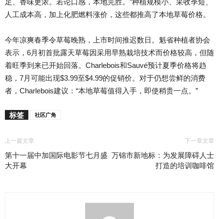
足、香味更浓。若论口感，本地完胜。”种植规模小、采收季短、
人工成本高，加上化肥燃料涨价，这些都推高了本地草莓价格。
今年凉爽春季令草莓晚熟，上市时间推迟数日。魁省种植者协会
表示，6月初首批露天草莓因采用早熟栽培技术而价格较高，但随
着旺季到来已开始回落。Charlebois和Sauvé预计夏季价格将趋
稳，7月可能出现$3.99至$4.99的促销价。对于仍想尝鲜的消费
者，Charlebois建议：“本地草莓值得入手，即使稍贵一点。”
标签
社区广角
上一篇文章
下一章文章
第十一届中加国际电影节七月盛
万锦市新地标：为发展障碍人士
大开幕
打造的培训咖啡馆