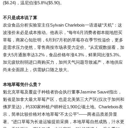
($6.24)，温尼伯涨5.8%($5.90)。
不只是成本说了算
农业食品分析实验室主任Sylvain Charlebois一语道破“天机”：这
波涨价未必是成本推动。他表示，“每年6月消费者都本能地想买
草莓，商家心知肚明，6月到7月初的草莓存在季节性溢价，更多
是需求压力使然，零售商按市场承受力定价。”从宏观数据看，加
拿大5月通胀率达3.2%，食品价格年涨4.3%，鲜果同比涨5.3%。
加元疲软削弱进口商购买力，加州天气问题导致减产，本地供应
尚未全面跟上，供需缺口随之放大。
本地草莓凭什么贵？
魁北克草莓及覆盆子种植者协会执行董事Jasmine Sauvé指出，
魁省是加拿大最大草莓产区，也是北美第三大产区(仅次于加州和
佛罗里达)，约330家种植户耕种近1,900公顷土地。Charlebois表
示，简单比较价格对本地草莓“不太公平”——两者品质差异显
著。“进口草莓为长途运输提前采摘，本地草莓自然成熟，汁水更