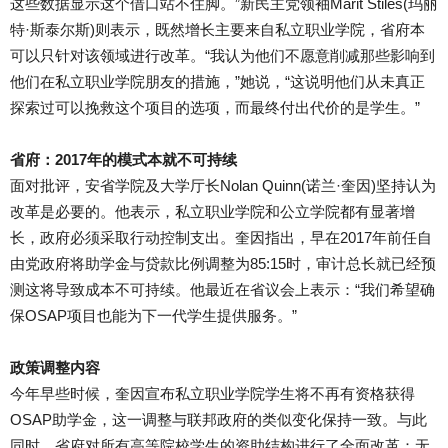
这些数据显示这个借口站不住脚。”新民主党领袖Marit Stiles(玛丽
特·斯泰尔斯)则表示，既然增长主要来自私立职业学院，省府本
可以只针对该领域进行改革。“我认为他们不愿意削减那些影响到
他们在私立职业学院朋友的措施，”她说，“这说明他们从未真正
探索过可以挽救这个项目的选项，而最终付出代价的是学生。”
省府：2017年的模式本就不可持续
面对批评，安省学院及大学厅长Nolan Quinn(诺兰·奎因)坚持认为
改革是必要的。他表示，私立职业学院和公立学院都有显著增
长，政府必须采取行动控制支出。奎因指出，早在2017年前任自
由党政府将助学金与贷款比例调整为85:15时，审计总长就已经预
测这将导致成本不可持续。他最近在省议会上表示：“我们希望确
保OSAP项目也能为下一代学生提供服务。”
政策调整内容
今年早些时候，奎因宣布私立职业学院学生将不再有资格获得
OSAP助学金，这一调整与联邦政府的类似变化保持一致。与此
同时，省府对所有高等院校学生的资助结构进行了全面改革：无