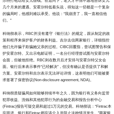
尔特打电话给女儿借钱。在追问下，老人才不情不愿地告诉女儿
几个月来的遭遇。安霍尔特低着头说，得知这一切都是一个复杂
的骗局时，他感到难以承受。他说：“我崩溃了，我一直相信他
们。”
科纳彻表示，RBC并没有遵守《银行法》的规定，跟从制定的政
策和程序来保护客户的财务利益。吉尔去信两家银行，详细指控
他们允许骗子欺骗她父亲的过程。CIBC回覆指，曾试图警告和保
护安霍尔特。又出示电邮证明，一名分行经理曾试图与安霍尔特
会面，但被他拒绝。RBC则在数月后才安排与安霍尔特父女会
面。银行后来表示事件“已经解决”，但没有确认是否提供了和解
方案。安霍尔特和吉尔表示无法评论详情，这表明他们可能被要
求签署了保密协议(Non-disclosure agreement, NDA)。
科纳彻质疑骗局如何能够持续半年之久，因为银行有义务向监管
犯罪收益、洗钱和其他犯罪行为的金融交易和报告分析中心
(Fintrac)报告可疑交易和超过1万元的交易。科纳彻说：“Fintrac本
应跟进。银行和Fintrac都应该介入并阻止这种情况发生。”两家银