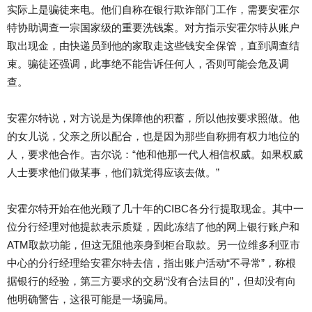
实际上是骗徒来电。他们自称在银行欺诈部门工作，需要安霍尔
特协助调查一宗国家级的重要洗钱案。对方指示安霍尔特从账户
取出现金，由快递员到他的家取走这些钱安全保管，直到调查结
束。骗徒还强调，此事绝不能告诉任何人，否则可能会危及调
查。
安霍尔特说，对方说是为保障他的积蓄，所以他按要求照做。他
的女儿说，父亲之所以配合，也是因为那些自称拥有权力地位的
人，要求他合作。吉尔说：“他和他那一代人相信权威。如果权威
人士要求他们做某事，他们就觉得应该去做。”
安霍尔特开始在他光顾了几十年的CIBC各分行提取现金。其中一
位分行经理对他提款表示质疑，因此冻结了他的网上银行账户和
ATM取款功能，但这无阻他亲身到柜台取款。另一位维多利亚市
中心的分行经理给安霍尔特去信，指出账户活动“不寻常”，称根
据银行的经验，第三方要求的交易“没有合法目的”，但却没有向
他明确警告，这很可能是一场骗局。