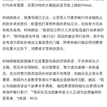
行均未有透露，安霍尔特的大额提款是否曾上报给Fintrac。
科纳彻表示，英澳等国已立法，让受害人可要求银行对未能阻止
的欺诈承担责任；欧盟也打算明年颁布类似立法，但加拿大仍未
有相关条例。科纳彻说：“政府应立即介入并采取迅速行动来保护
客户。”联邦政府去年就《银行法》拟议的修定举行咨询，其中包
括考虑为受欺诈者设立最高责任门槛，即惟有银行能证明消费者
存在重大过失下，消费者才需承担责任。
科纳彻狠批新措施不过是重新包装的空洞承诺，不但来得太少、
太晚，而且并非强制性。吉尔报警后，警方成功逮捕一名快递
员。吉尔对警方能否追回任何款项不存厚望，但她乐见父亲分享
遭遇，称因为大多数受害者出于尴尬会选择保持沉默。她说：“我
认为他能讲述这个故事非常勇敢。 她也希望很快能出台更强法律
来保护银行客户。”“我实在无法想象有多少人正成为这类骗局的
受害者。”(来源：RCI)