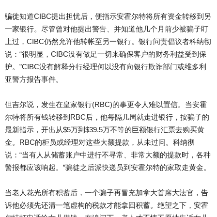
骗徙知道CIBC提出担忧后，便指示安霍尔特将所有资金转移到另
一家银行。尽管曾对他提出警告、并知道他几个月前少被骗子盯
上过，CIBC仍然允许他转帐至另一银行。银行问责倡议者科纳彻
说：“很明显，CIBC没有做足一切来确保客户的财务利益受到保
护。”CIBC没有解释分行经理何以没有向银行欺诈部门或维多利
亚警方报告事件。
但吉尔说，发生在皇家银行(RBC)的事更令人难以置信。当安霍
尔特将所有钱转移到RBC后，他每隔几周就走进银行，按骗子的
最新指示，开出从$5万到$39.5万不等的巨额银行汇票去购买黄
金。RBC的柜员或经理对这些大额提款，从未过问。科纳彻
说：“当有人从储蓄账户中进行不寻常、非常大额的提款时，各种
警报都应该响起。”骗徒之后派快递员到安霍尔特的家取走黄金。
当老人花光所有积蓄后，一个骗子再冒充加拿大首席大法官，告
诉他必须先还清一笔虚构的税款才能拿回积蓄。绝望之下，安霍