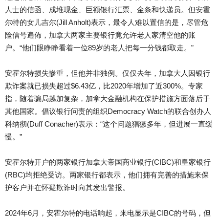
人士的信函、成堆现金、巨额银行汇票、金条和快递员。但安霍
尔特的女儿吉尔(Jill Anholt)表示，最令人难以置信的是，尽管危
险信号遍佈，加拿大两家主要银行竟允许老人家清空他的账
户。“他们眼睁睁看着一位89岁的老人把每一分钱都取走。”
安霍尔特损失惨重，但他并非独例。仅仅去年，加拿大人因银行
欺诈案就已损失超过$6.43亿，比2020年增加了近300%。专家
指，随着骗局越加复杂，加拿大金融机构在保护措施方面落后于
其他国家。倡议银行问责的组织Democracy Watch的联合创办人
科纳彻(Duff Conacher)表示：“这个问题猖獗多年，但进展一直缓
慢。”
安霍尔特开户的两家银行加拿大帝国商业银行(CIBC)和皇家银行
(RBC)均拒绝受访。两家银行都表示，他们拥有完善的措施来保
护客户并在怀疑欺诈时向其发出警报。
2024年6月，安霍尔特的电话响起，来电显示是CIBC的号码，但