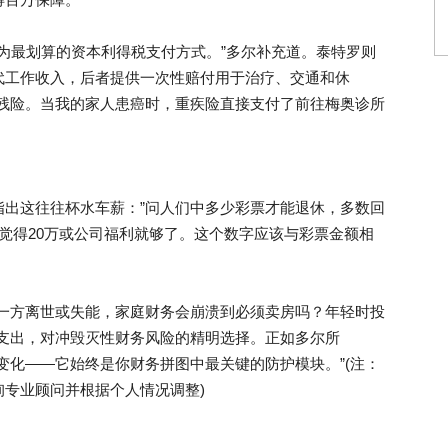
成为最划算的资本利得税支付方式。”多尔补充道。泰特罗则
代工作收入，后者提供一次性赔付用于治疗、交通和休
伤残险。当我的家人患癌时，重疾险直接支付了前往梅奥诊所
指出这往往杯水车薪：”问人们中多少彩票才能退休，多数回
们却觉得20万或公司福利就够了。这个数字应该与彩票金额相
果一方离世或失能，家庭财务会崩溃到必须卖房吗？年轻时投
定支出，对冲毁灭性财务风险的精明选择。正如多尔所
变化——它始终是你财务拼图中最关键的防护模块。”(注：
专业顾问并根据个人情况调整)