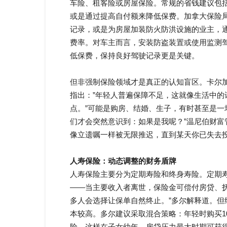
车险、租客险或房屋保险。常规的省钱建议包
或是通过提高自付额来降低保费。加拿大保险
记录，或是为房屋加装防火防洪设施的业主，
费率。对车主而言，安装防盗装置或使用监测驾驶
低保费，保持良好驾驶记录更是关键。
但非强制保险领域才是真正的认知盲区。卡尔加
指出：”年轻人普遍保障不足，这就像生活中的
点。”可能是购房、结婚、生子，有时甚至是一
们才会突然意识到：如果是我呢？”温尼伯财富
像立遗嘱一样被无限推迟，直到某天你已失去投
人寿保险：动态调整的财务盾牌
人寿保险主要分为定期寿险和终身寿险。定期寿
——当主要收入者离世，保险金可偿付房贷、抚
多人会选择让保单自然终止。”多尔解释道。
本较高。多尔建议采取混合策略：年轻时购买1
险，这样在子女幼年、房贷压力最大时期可获