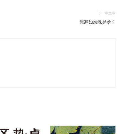
下一章文章
黑寡妇蜘蛛是啥？