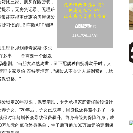
括货比三家、购买保险套餐，
局提示，无房贷记录、无理赔
通常能获得更优惠的房屋保险
习惯的UBI车险APP能降
里理财规划师肯尼斯·多尔
许多事——总需要一个触发
场悲剧。”当朋友猝然离世，留下配偶独自抚养幼子时，人
管理专家罗伯·泰特罗坦言，”保险从不会让人感到紧迫，就
保资格。”
险锁定20年期限，保费亲民，专为承担家庭责任阶段设计
养子女。”20年后，子女已成年，房贷也还得差不多了，很
但续保时年龄增长会导致保费飙升。终身寿险则保障终身，成
0万加元的低价终身保单，生子后再追加90万加元的定期保
得百万保障。