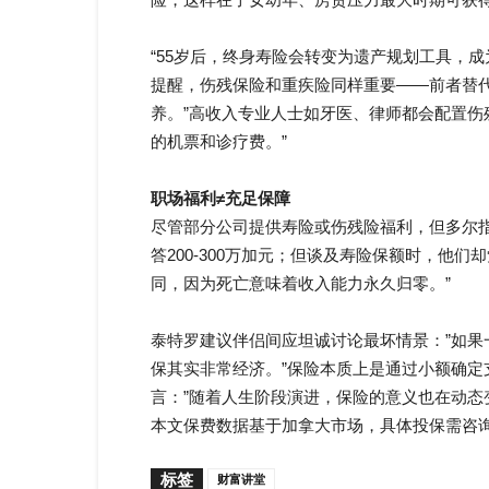
“55岁后，终身寿险会转变为遗产规划工具，
提醒，伤残保险和重疾险同样重要——前者替
养。”高收入专业人士如牙医、律师都会配置
的机票和诊疗费。”
职场福利≠充足保障
尽管部分公司提供寿险或伤残险福利，但多尔
答200-300万加元；但谈及寿险保额时，他
同，因为死亡意味着收入能力永久归零。”
泰特罗建议伴侣间应坦诚讨论最坏情景：”如
保其实非常经济。”保险本质上是通过小额确
言：”随着人生阶段演进，保险的意义也在动态
本文保费数据基于加拿大市场，具体投保需咨询
标签
财富讲堂