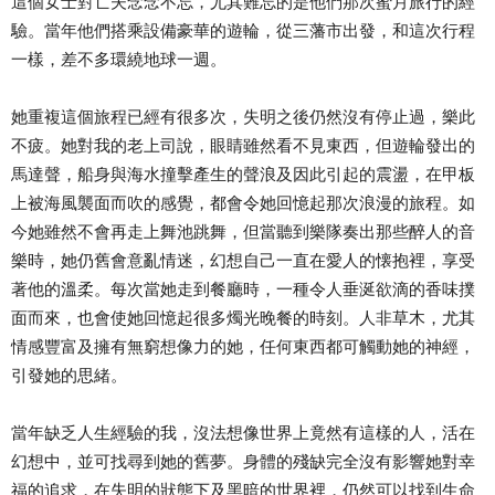
這個女士對亡夫念念不忘，尤其難忘的是他們那次蜜月旅行的經
驗。當年他們搭乘設備豪華的遊輪，從三藩市出發，和這次行程
一樣，差不多環繞地球一週。
她重複這個旅程已經有很多次，失明之後仍然沒有停止過，樂此
不疲。她對我的老上司說，眼睛雖然看不見東西，但遊輪發出的
馬達聲，船身與海水撞擊產生的聲浪及因此引起的震盪，在甲板
上被海風襲面而吹的感覺，都會令她回憶起那次浪漫的旅程。如
今她雖然不會再走上舞池跳舞，但當聽到樂隊奏出那些醉人的音
樂時，她仍舊會意亂情迷，幻想自己一直在愛人的懐抱裡，享受
著他的溫柔。每次當她走到餐廳時，一種令人垂涎欲滴的香味撲
面而來，也會使她回憶起很多燭光晚餐的時刻。人非草木，尤其
情感豐富及擁有無窮想像力的她，任何東西都可觸動她的神經，
引發她的思緒。
當年缺乏人生經驗的我，沒法想像世界上竟然有這樣的人，活在
幻想中，並可找尋到她的舊夢。身體的殘缺完全沒有影響她對幸
福的追求，在失明的狀態下及黑暗的世界裡，仍然可以找到生命