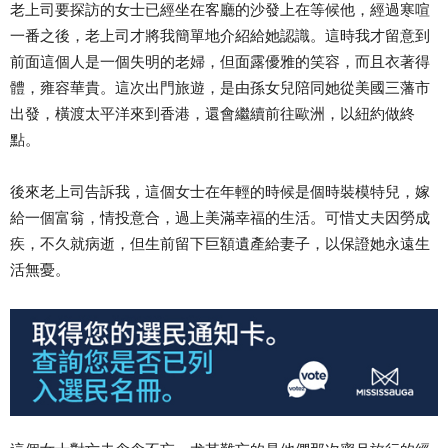
老上司要探訪的女士已經坐在客廳的沙發上在等候他，經過寒喧
一番之後，老上司才將我簡單地介紹給她認識。這時我才留意到
前面這個人是一個失明的老婦，但面露優雅的笑容，而且衣著得
體，雍容華貴。這次出門旅遊，是由孫女兒陪同她從美國三藩市
出發，橫渡太平洋來到香港，還會繼續前往歐洲，以紐約做終
點。
後來老上司告訴我，這個女士在年輕的時候是個時裝模特兒，嫁
給一個富翁，情投意合，過上美滿幸福的生活。可惜丈夫因勞成
疾，不久就病逝，但生前留下巨額遺產給妻子，以保證她永遠生
活無憂。