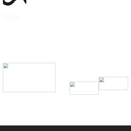
【我们的宗旨】: 源自社区，服务社区
搜索微信号：ccvoice-ca
联系我们
Tel：416-729-4381 / 519-588-4381 /
/ ad.ccvoice@gmail.com /
/ editor.ccvoice@gmail.com /