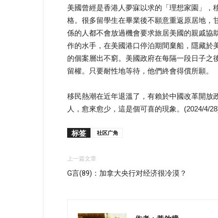
美國曾經是香港人夢寐以求的「理想家園」，
格。很多留學生在畢業後不願意重返原居地，
係的人都不會放過機會要求旅居美國的親戚協
作的水手，在美國港口停泊期間棄船，隱藏於
的個案層出不窮。美國政府在每隔一段日子之
留權。只要耐性地等待，他們終會得償所願。
移民熱潮在近年退溫了，有賴於中國改革開放
人，愈來愈少，這是個可喜的現象。(2024/4/28
标签
社区广角
上一篇文章
G言(89)：加拿大央行对经济很冷漠？