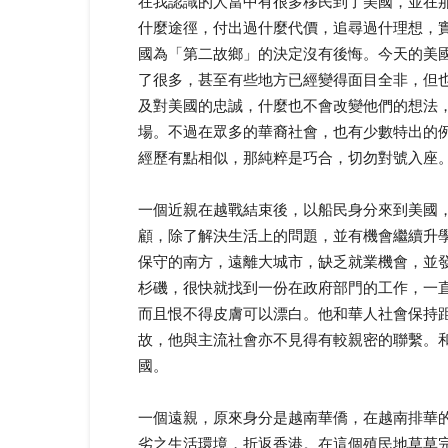
在我認識的人當中有很多移民到了美國，並在
什麼途徑，付出過什麼代價，追尋過什理想，
國為「第二故鄉」的決定沒有後悔。今天的美
了很多，甚至有些地方已經變得面目全非，但
及對美國的忠誠，什麼也不會改變他們的想法
場。不過在眾多的華裔社會，也有少數特出的
經歷有點相似，那純粹是巧合，切勿對號入座
一個近親在越戰結束後，以船民身分來到美國
顧，除了解決生活上的問題，並有機會繼續升
保守的南方，遠離大城市，缺乏就業機會，並
杉磯，很快就找到一份在政府部門的工作，一直
而且恨不得皮膚可以漂白。他和華人社會保持
故，他與主流社會亦不見得有較親密的聯繫。
國。
一個遠親，原來身分是越南華僑，在越南排華
劣之生活環境，折返香港。在這個殖民地草草