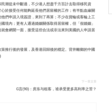
移民潮從未中斷過，不少港人想盡千方百計去取得移民資
甘心於接受任何能夠延長他們居留權的工作；有半點血緣關
助他們申請入境簽證，來到了再算；不少在貨輪或客輪上工
美國境內；更有人通過婚姻關係取得居留權，但「假婚姻」
後就會網開一面，接受這些合法或非法來到美國的人申請居
政策推行後的發展，及香港回歸後的穩定。背井離鄉的中國
)
下一章文章
G言(90)：房东与租客，谁承受更多高利率之苦？