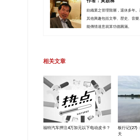
作者：黃啟樟
紡織業之管理階層，退休多年。
其他興趣包括文學、歴史、音樂
能傳情達意就算功德圓滿。
相关文章
福特汽车押注4万加元以下电动皮卡？
板行记(27
天