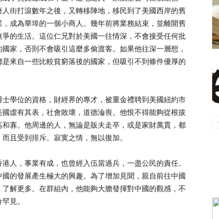
唐人街打滾數年之後，又轉移陣地，移民到了美國西岸的舊
業，成為華埠的一個小商人。幾年前將業務結束，並離開舊
無爭的生活。這位仁兄對於美國一往情深，不會接受任何批
的國家，否則不會吸引這麼多偷渡客。如果他往深一層想，
都是來自一些比較貧窮落後的國家，但吸引不到條件優厚的
博士學位的資格，財經界的專才，被重金禮聘到美國紐約市
美國虛有其表，社會敗壞，道德淪喪。他恨不得能夠從根拔
高和寡。他周邊的人，無論是販夫走卒，或是家財萬貫，都
，而且受到排斥。寂寞之情，無以復加。
香港人，事業有成，也曾經入伍當過兵，一盡公民的責任。
中國的發展產生極大的興趣。為了增加見聞，親自前往中國
，了解更多。在群組內，他能夠大膽發揮對中國的觀感，不
分罕見。