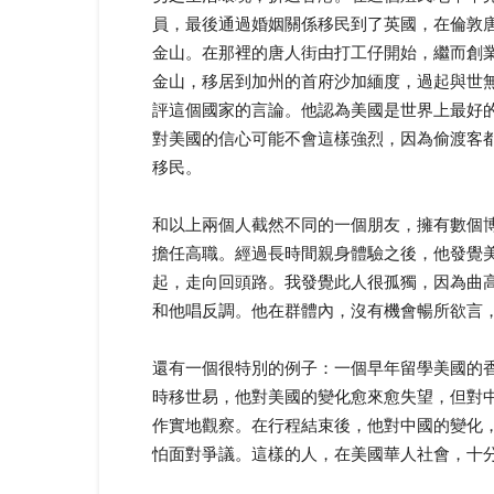
員，最後通過婚姻關係移民到了英國，在倫敦
金山。在那裡的唐人街由打工仔開始，繼而創
金山，移居到加州的首府沙加緬度，過起與世
評這個國家的言論。他認為美國是世界上最好
對美國的信心可能不會這樣強烈，因為偷渡客
移民。
和以上兩個人截然不同的一個朋友，擁有數個
擔任高職。經過長時間親身體驗之後，他發覺
起，走向回頭路。我發覺此人很孤獨，因為曲
和他唱反調。他在群體內，沒有機會暢所欲言
還有一個很特別的例子：一個早年留學美國的
時移世易，他對美國的變化愈來愈失望，但對
作實地觀察。在行程結束後，他對中國的變化
怕面對爭議。這樣的人，在美國華人社會，十