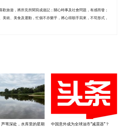
喜歡旅遊，將所見所聞寫成遊記；關心時事及社會問題，有感而發；
、美術、美食及運動，忙個不亦樂乎，將心得順手寫來，不苟形式，
)：芦苇深处，水库里的星期
中国意外成为全球油市“减震器”？