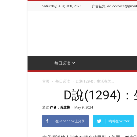
Saturday, August 8, 2026
广告征集: ad.ccvoice@gmai
ChineseCanadianVoice.ca
每日必读
首页
每日必读
D說(1294)：生活在美...
D說(1294
通过
作者：黃啟樟
-
May 9, 2024
在Facebook上分享
鸣叫在twitter