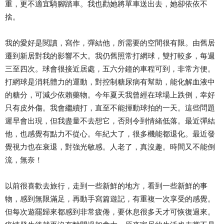
重，更不適宜騎腳踏車。我也勸她將單車送出去，她卻依依不
捨。
我的愛好是閲讀，寫作，彈結他，所需要的空間很有限。由舊居
遷到新居對我的影響不大。我仍舊照常打網球，雙打較多，每週
三至四次。球會很接近居處，五六分鐘的車程可到，非常方便。
打網球是消耗體力的運動，對控制糖尿病有幫助，能化解血液中
的糖分，可減少依賴藥物。今年夏天我曾經在球場上跌倒，幸好
只有皮外傷。我會繼續打，直至不能揮動球拍的一天。這些問題
遲早會出現，但我盡量不去想它，否則令到情緒低落。最近彈結
他，也感覺有點力不從心。年紀大了，很多機能都退化。最近發
覺視力也在衰退，對強光敏感。人老了，真沒趣。時間又不能倒
流，無奈！
以前很喜歡去旅行，走到一些新鮮的地方，看到一些新鮮的事
物，感到無限滿足，再動手寫篇遊記，有重複一次享受的感覺。
但每次遊罷歸來都感到非常疲倦，要休息很多天才可恢復過來。