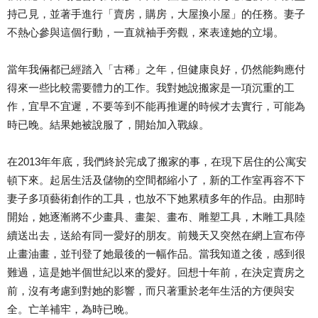
持己見，並著手進行「賣房，購房，大屋換小屋」的任務。妻子
不熱心參與這個行動，一直就袖手旁觀，來表達她的立場。
當年我倆都已經踏入「古稀」之年，但健康良好，仍然能夠應付
得來一些比較需要體力的工作。我對她說搬家是一項沉重的工
作，宜早不宜遲，不要等到不能再推遲的時候才去實行，可能為
時已晚。結果她被說服了，開始加入戰線。
在2013年年底，我們終於完成了搬家的事，在現下居住的公寓安
頓下來。起居生活及儲物的空間都縮小了，新的工作室再容不下
妻子多項藝術創作的工具，也放不下她累積多年的作品。由那時
開始，她逐漸將不少畫具、畫架、畫布、雕塑工具，木雕工具陸
續送出去，送給有同一愛好的朋友。前幾天又突然在網上宣布停
止畫油畫，並刊登了她最後的一幅作品。當我知道之後，感到很
難過，這是她半個世紀以來的愛好。回想十年前，在決定賣房之
前，沒有考慮到對她的影響，而只著重於老年生活的方便與安
全。亡羊補牢，為時已晚。