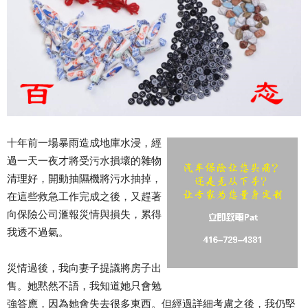
十年前一場暴雨造成地庫水浸，經
過一天一夜才將受污水損壞的雜物
清理好，開動抽隰機將污水抽掉，
在這些救急工作完成之後，又趕著
向保險公司滙報災情與損失，累得
我透不過氣。
災情過後，我向妻子提議將房子出
售。她黙然不語，我知道她只會勉
強答應，因為她會失去很多東西。但經過詳細考慮之後，我仍堅