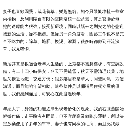
妻子也喜歡園藝，栽花養草，樂趣無窮。如今只限於培植一些室
內植物，及利用陽台有限的空間培植一些盆栽，算是寥勝於無。
她的適應能力很強，接受新環境，同時以既來之則安之的心態迎
接新的生活，從不抱怨。但從另一角角度看，園藝工作也不是完
全不吃力的：除草、施肥、換泥、灌溉，很多時都做到汗流浹
背，我見猶憐。
新居其實是很適合老年人生活的，上落都不需爬樓梯，有空調設
備，有二十四小時保安，冬天不需鏟雪，秋天不需清理殘葉，地
點又接近地鐵，交通方便；很多鄰居都是華人，同聲同氣，方便
溝通，而且能夠守望相助。這些條件足以彌補居住獨立屋的優
點，我們感到滿足，可安心在此度過晚年。
年紀大了，身體的功能逐漸出現老齡化的現象。我的右膝蓋開始
輕微作痛，走平路沒有問題，但不宜爬高及做跑步運動，所以決
定放棄使用了多年的單車。妻子也有同樣的毛病，而且比我嚴