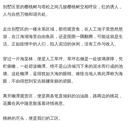
别墅区里的樱桃树与塔松之间几簇樱桃树交相呼应，红的诱人，
人与自然万物和谐共处。
走出别墅区的一楼水系区域，那些观赏鱼，在人工池子里悠然悠
游，在江海湖海里自由鱼跃，还是囹圄一隅翻腾，可能这就是生
活。正如疫情中的人们，陷入泥沼的休闲，没有工作与收入。
穿过一片海棠林，便是人工草坪。草坪右侧是一处玻璃屏障，凭
栏俯瞰，一处碧波幽潭。绝不是山洪倾泻下来的泥水而行成的池
塘。这处幽潭，蓝得犹如大海的眼睛。难怪当地人将此潭称为海
眼，不由得想到安吉丽娜朱丽的碧眼。
离开幽潭观赏区，便是两条笔直倾斜的泊油路，路两边的桃花，
花瓣在风中随意散落着诗情画意。
桃林的尽头，便是我们的工区。