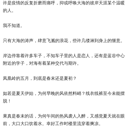
许是疫情的反复折磨而痛呼，抑或呼唤大海的彼岸天涯某个温暖
的人。
我不知道。
只有大海的涛声，肆意飞溅的浪花，些许几缕淋到身上的惬意。
岸边停靠着许多车子，不知车子里的人是恋人，还有是蓝谷中心
附近的学子，对海有着某种交代与期许。
凤凰岭的五月，到底是春末还是夏初？
如若是夏天伊始，为何早晚的风依然料峭？线衣线裤至今未能摆
脱！
果真是春末的话，为何午间的热风袭人入醉，又感觉夏天就在眼
前，大口大口饮着水。幸好工作时楼里流穿着爽凉。