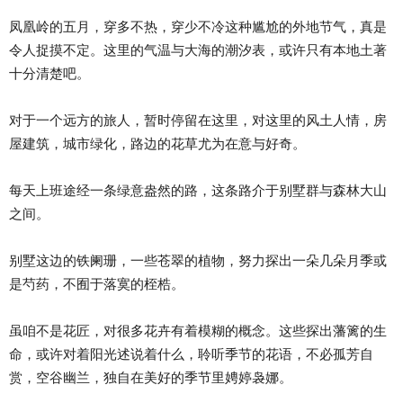
凤凰岭的五月，穿多不热，穿少不冷这种尴尬的外地节气，真是
令人捉摸不定。这里的气温与大海的潮汐表，或许只有本地土著
十分清楚吧。
对于一个远方的旅人，暂时停留在这里，对这里的风土人情，房
屋建筑，城市绿化，路边的花草尤为在意与好奇。
每天上班途经一条绿意盎然的路，这条路介于别墅群与森林大山
之间。
别墅这边的铁阑珊，一些苍翠的植物，努力探出一朵几朵月季或
是芍药，不囿于落寞的桎梏。
虽咱不是花匠，对很多花卉有着模糊的概念。这些探出藩篱的生
命，或许对着阳光述说着什么，聆听季节的花语，不必孤芳自
赏，空谷幽兰，独自在美好的季节里娉婷袅娜。