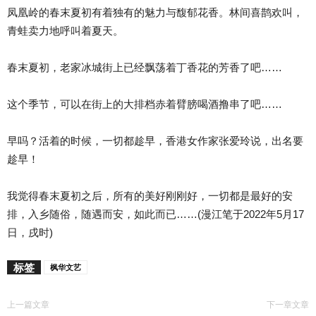
凤凰岭的春末夏初有着独有的魅力与馥郁花香。林间喜鹊欢叫，
青蛙卖力地呼叫着夏天。
春末夏初，老家冰城街上已经飘荡着丁香花的芳香了吧……
这个季节，可以在街上的大排档赤着臂膀喝酒撸串了吧……
早吗？活着的时候，一切都趁早，香港女作家张爱玲说，出名要
趁早！
我觉得春末夏初之后，所有的美好刚刚好，一切都是最好的安
排，入乡随俗，随遇而安，如此而已……(漫江笔于2022年5月17
日，戌时)
标签
枫华文艺
上一篇文章
下一章文章