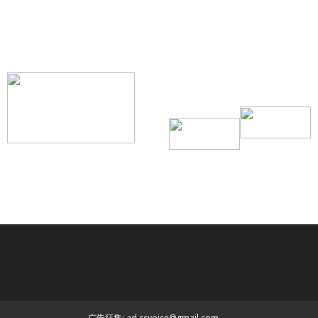
【我们的宗旨】: 源自社区，服务社区
搜索微信号：ccvoice-ca
联系我们
Tel：416-729-4381 / 519-588-4381 /
/ ad.ccvoice@gmail.com /
/ editor.ccvoice@gmail.com /
广告征集: ad.ccvoice@gmail.com