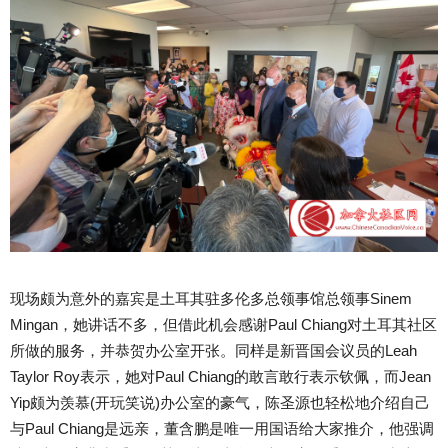
现场颇为意外的嘉宾是土耳其驻多伦多总领事馆总领事Sinem
Mingan，她讲话不多，但借此机会感谢Paul Chiang对土耳其社区
所做的服务，并恭贺办公室开张。同样是新晋国会议员的Leah
Taylor Roy表示，她对Paul Chiang的敢言敢行表示钦佩，而Jean
Yip颇为羡慕(开玩笑说)办公室的豪气，陈圣源也轻松地介绍自己
与Paul Chiang是远亲，董含鹏是唯一用国语给大家推介，他强调