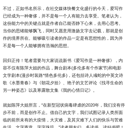
不过，正如书名所示，在社交媒体快餐文化盛行的今天，爱写作
已经成为一种奢侈，并不是每一个人有能力去享受。笔者认为，
这份能力中的关键点就是作者自己能否静下心来，去用心思考。
当你的思绪能够飘飞，同时又愿意用激扬文字去记载，那就是创
作的境界所在。能够吸引读者的作品一定是有思想性的，因为并
不是每一个人能够拥有浩瀚的思想。
回归正传！笔者需要与大家说说新书《爱写作是一种奢侈》，内
容不仅有陈萍大姐的作品，舞台剧本(多伦多有个作家节)和电影
文学剧本(漫步时装路*情色多伦多)，还包括诗人彧蛇的中英文诗
歌《水墨青春》与《朝花夕拾》、艳子的文艺评论《找寻生命的
另一种姿态》以及寒露散文集《我的心情日记》。
就如陈萍大姐所言，“在新型冠状病毒肆虐的2020年，我们没有停
步不前，而是创作不止。借自己的文字，我们试图记录人类所面
临的前所未有的大疫情，大灾难，及其灾难下人们的快乐与苦难
生活。文字寄意，字字珠玑。”读者朋友们，多读书，读好书吧！