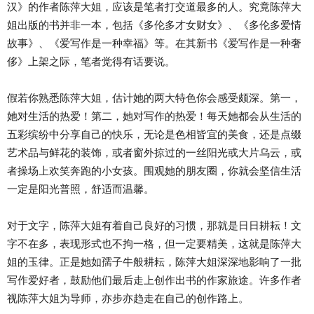
汉》的作者陈萍大姐，应该是笔者打交道最多的人。究竟陈萍大
姐出版的书并非一本，包括《多伦多才女财女》、《多伦多爱情
故事》、《爱写作是一种幸福》等。在其新书《爱写作是一种奢
侈》上架之际，笔者觉得有话要说。
假若你熟悉陈萍大姐，估计她的两大特色你会感受颇深。第一，
她对生活的热爱！第二，她对写作的热爱！每天她都会从生活的
五彩缤纷中分享自己的快乐，无论是色相皆宜的美食，还是点缀
艺术品与鲜花的装饰，或者窗外掠过的一丝阳光或大片乌云，或
者操场上欢笑奔跑的小女孩。围观她的朋友圈，你就会坚信生活
一定是阳光普照，舒适而温馨。
对于文字，陈萍大姐有着自己良好的习惯，那就是日日耕耘！文
字不在多，表现形式也不拘一格，但一定要精美，这就是陈萍大
姐的玉律。正是她如孺子牛般耕耘，陈萍大姐深深地影响了一批
写作爱好者，鼓励他们最后走上创作出书的作家旅途。许多作者
视陈萍大姐为导师，亦步亦趋走在自己的创作路上。