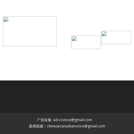
搜索微信号：ccvoice-ca
联系我们
Tel：416-729-4381 / 519-588-4381 /
/ ad.ccvoice@gmail.com /
/ editor.ccvoice@gmail.com /
广告征集: ad.ccvoice@gmail.com
新闻线索：chinesecanadianvoice@gmail.com