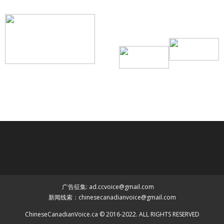
联系我们
Tel：416-729-4381 / 519-588-4381 /
/ ad.ccvoice@gmail.com /
/ editor.ccvoice@gmail.com /
广告征集: ad.ccvoice@gmail.com
新闻线索：chinesecanadianvoice@gmail.com
ChineseCanadianVoice.ca © 2016-2022. ALL RIGHTS RESERVED