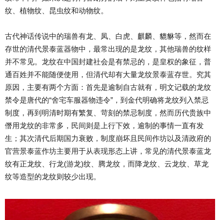
纹、植物纹、昆虫纹和动物纹。
古代神话传说中的瑞兽有龙、凤、白虎、麒麟、貔貅等，然而在
存世的清代景泰蓝器物中，最常出现的是龙纹，其他瑞兽的纹样
并不常见。龙纹在中国封建社会是有禁忌的，是皇权的象征，普
通百姓并不能随便使用，但清代却有大量龙纹景泰蓝存世。究其
原因，主要有两个方面：首先是逾制自古就有，明文记载的龙纹
禁令是唐代的“舍宅车服器物违令”，到金代明确将龙纹列入禁忌
制度，再到明清时期有繁复、苛刻的禁忌制度，然而历代贵族中
僭用龙纹的非常多，民间则是上行下效，逾制的事情一直有发
生；其次清代后期国力衰败，制度崩坏且民间作坊以及清政府的
官营景泰蓝作坊主要用于从表现形态上讲，常见的清代景泰蓝龙
纹有正龙纹、行龙(游龙)纹、腾龙纹，而降龙纹、云龙纹、草龙
纹等造型的龙纹则较少出现。