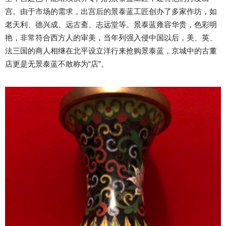
宫。由于市场的需求，出宫后的景泰蓝工匠创办了多家作坊，如
老天利、德兴成、远古斋、志远堂等。景泰蓝雍容华贵，色彩明
艳，非常符合西方人的审美，当年列强入侵中国以后，美、英、
法三国的商人相继在北平设立洋行来抢购景泰蓝，京城中的古董
店更是无景泰蓝不敢称为“店”。