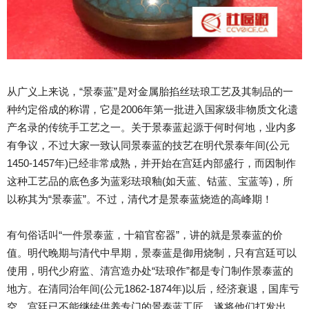
从广义上来说，“景泰蓝”是对金属胎掐丝珐琅工艺及其制品的一
种约定俗成的称谓，它是2006年第一批进入国家级非物质文化遗
产名录的传统手工艺之一。关于景泰蓝起源于何时何地，业内多
有争议，不过大家一致认同景泰蓝的技艺在明代景泰年间(公元
1450-1457年)已经非常成熟，并开始在宫廷内部盛行，而因制作
这种工艺品的底色多为蓝彩珐琅釉(如天蓝、钴蓝、宝蓝等)，所
以称其为“景泰蓝”。不过，清代才是景泰蓝烧造的高峰期！
有句俗话叫“一件景泰蓝，十箱官窑器”，讲的就是景泰蓝的价
值。明代晚期与清代中早期，景泰蓝是御用烧制，只有宫廷可以
使用，明代少府监、清宫造办处“珐琅作”都是专门制作景泰蓝的
地方。在清同治年间(公元1862-1874年)以后，经济衰退，国库亏
空，宫廷已不能继续供养专门的景泰蓝工匠，遂将他们打发出