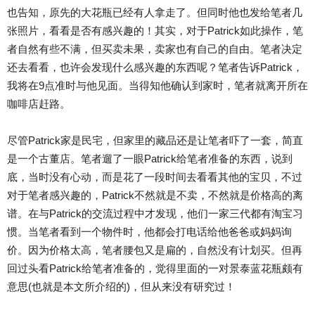
也告知，原先的大花瓶已经有人拿走了。但同时他也发给笔者几
张照片，看看是否有感兴趣的！其实，对于Patrick如此操作，笔
者自然有些不满，但买卖未果，卖家也有自己的自由。笔者决定
还去看看，也许会发现什么感兴趣的东西呢？笔者告诉Patrick，
我将在9点准时与他见面。当得知他确认到家时，笔者就离开所在
咖啡店赶路。
尽管Patrick家是民宅，但家里的藏品还是让笔者吓了一套，简直
是一个古董店。笔者遛了一眼Patrick给笔者准备的东西，说到
底，当时没有心动，而是花了一段时间去看看其他的宝贝，不过
对于笔者感兴趣的，Patrick不然就是不卖，不然就是价格高的离
谱。在与Patrick的交流过程中才发现，他们一家三代都有淘宝习
惯。当笔者看到一个物件时，他都会打电话给他爸爸或妈妈询
价。因为价格太高，笔者腰包又是扁的，自然没有计划买。但再
回过头看Patrick给笔者准备的，觉得里面的一对景泰蓝花瓶颇有
意思(也就是本文所介绍的)，但从来没有研究过！