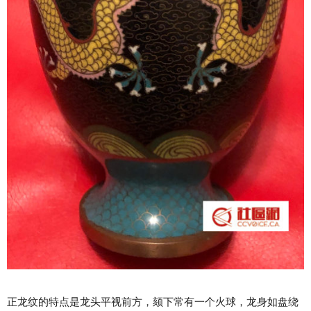
正龙纹的特点是龙头平视前方，颏下常有一个火球，龙身如盘绕