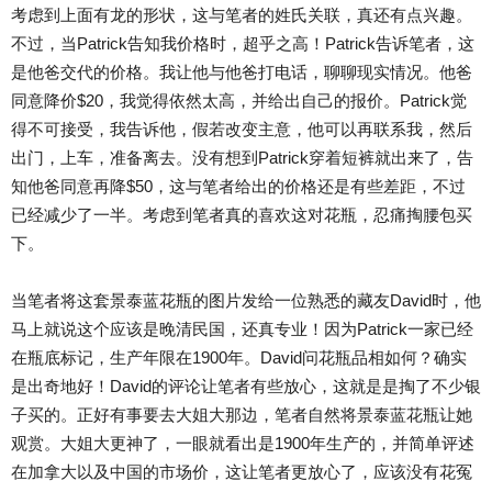
考虑到上面有龙的形状，这与笔者的姓氏关联，真还有点兴趣。
不过，当Patrick告知我价格时，超乎之高！Patrick告诉笔者，这
是他爸交代的价格。我让他与他爸打电话，聊聊现实情况。他爸
同意降价$20，我觉得依然太高，并给出自己的报价。Patrick觉
得不可接受，我告诉他，假若改变主意，他可以再联系我，然后
出门，上车，准备离去。没有想到Patrick穿着短裤就出来了，告
知他爸同意再降$50，这与笔者给出的价格还是有些差距，不过
已经减少了一半。考虑到笔者真的喜欢这对花瓶，忍痛掏腰包买
下。
当笔者将这套景泰蓝花瓶的图片发给一位熟悉的藏友David时，他
马上就说这个应该是晚清民国，还真专业！因为Patrick一家已经
在瓶底标记，生产年限在1900年。David问花瓶品相如何？确实
是出奇地好！David的评论让笔者有些放心，这就是是掏了不少银
子买的。正好有事要去大姐大那边，笔者自然将景泰蓝花瓶让她
观赏。大姐大更神了，一眼就看出是1900年生产的，并简单评述
在加拿大以及中国的市场价，这让笔者更放心了，应该没有花冤