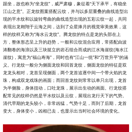
踞坐，故也称为“坐龙纹”，威严肃穆，象征着“天下承平，有稳坐
江山之意”。正龙纹图案搭配云纹，并与以多层重叠的曲线造型出
现的平水纹和以旋转弯曲的曲线造型出现的五彩云纹一起，共同
表现出龙翱翔于云海之间，达到了众星捧月的视觉审美效果，这
样的纹样又称为“海水云龙纹”。腾龙纹的特点是龙的头部在上
方，整体形态呈上升的趋势，一般和云纹混合应用，常搭配由波
涛翻卷的海浪以及三块挺立的岩石组合而成的江水海崖纹(海水江
崖纹)，寓意为“福山寿海”，同时也有“江山一统”和“万世升平”的涵
义。行龙纹一般分为侧面龙纹和回首龙纹，侧面龙纹的特征是双
龙龙头相对，龙首呈现侧面，两个龙首追逐中间一个带火焰的龙
珠，构成双龙戏珠的画面；而回首龙纹则常常以单只出现，龙首
为半侧脸，身体扭动，口吐龙珠，展示出生动的画面。行龙纹搭
配常见的纹样仍然是平水纹以及云纹，展现出龙行天下的气势。
清代早期的龙头较小，非常凶猛，气势十足，而到了后期，龙首
变大，身体变小，凶相已去，也显示出当时社会环境的变化。