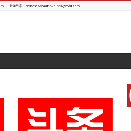
om
新闻线索：chinesecanadianvoice@gmail.com