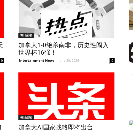
每日必读
天
加拿大1-0绝杀南非，历史性闯入
世界杯16强！
Entertainment News
-
June 29, 2026
0
0
每日必读
加
加拿大AI国家战略即将出台