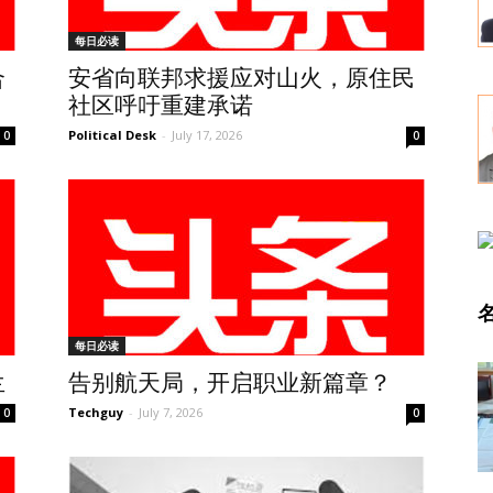
每日必读
合
安省向联邦求援应对山火，原住民
社区呼吁重建承诺
Political Desk
-
July 17, 2026
0
0
每日必读
兰
告别航天局，开启职业新篇章？
Techguy
-
July 7, 2026
0
0