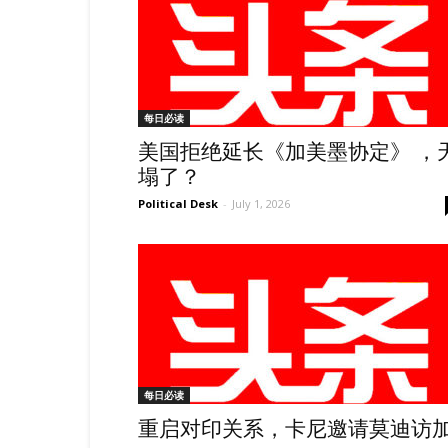
每日必读
美国拒绝延长《加美墨协定》 ，
塌了？
Political Desk
-
July 1, 2026
每日必读
重启对印关系，卡尼邀请莫迪访