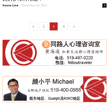
House Line
-
November 20, 2025
0
2
3
4