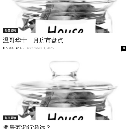
每日必读
温哥华十一月房市盘点
House Line
-
December 3, 2025
0
每日必读
拥房梦渐行渐远？