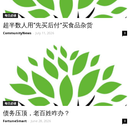
每日必读
超半数人用“先买后付”买食品杂货
CommunityNews
-
July 11, 2026
0
每日必读
债务压顶，老百姓咋办？
FortuneSmart
-
June 28, 2026
0