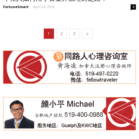
FortuneSmart
-
April 26, 2026
0
1
2
3