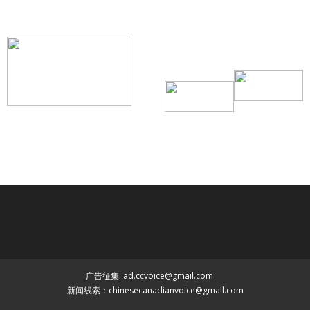
搜索微信号：ccvoice-ca
联系我们
Tel：416-729-4381 / 519-588-4381 /
/ ad.ccvoice@gmail.com /
/ editor.ccvoice@gmail.com /
广告征集: ad.ccvoice@gmail.com
新闻线索：chinesecanadianvoice@gmail.com