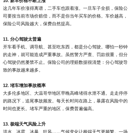
10. 新车价格不断上涨
这几年车价涨得离谱，二手车也跟着涨。一旦车子全损，保险公
司要按当前市场价赔偿，而不是你当年买车的价格。车价越高，
保险公司风险越大，保费自然提高。
11. 分心驾驶太普遍
开车看手机、调导航、甚至吃东西，都是分心驾驶。哪怕一秒钟
的走神，就可能造成严重事故。虽然警方严查、罚款很重，但分
心驾驶仍然屡禁不止。保险公司的理赔数据很清楚：分心驾驶导
致的事故越来越多。
12. 堵车增加事故概率
大多伦多地区、大温哥华地区早晚高峰堵得水泄不通。走走停停
的路况下，追尾事故频发。每天长时间在路上，暴露在风险中的
时间也更长。堵车严重的地区，保费普遍偏高。
13. 极端天气风险上升
洪水、冰雹、冰暴、狂风……气候变化让极端天气更频繁。一场